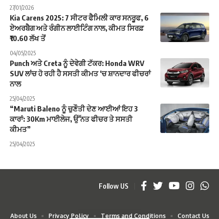
27/01/2026
Kia Carens 2025: 7 ਸੀਟਰ ਫੈਮਿਲੀ ਕਾਰ ਸਨਰੂਫ, 6
ਏਅਰਬੈਗ ਅਤੇ ਰੰਗੀਨ ਲਾਈਟਿੰਗ ਨਾਲ, ਕੀਮਤ ਸਿਰਫ਼
₹10.60 ਲੱਖ ਤੋਂ
04/05/2025
Punch ਅਤੇ Creta ਨੂੰ ਦੇਵੇਗੀ ਟੱਕਰ: Honda WRV
SUV ਲਾਂਚ ਹੋ ਰਹੀ ਹੈ ਸਸਤੀ ਕੀਮਤ ‘ਚ ਸ਼ਾਨਦਾਰ ਫੀਚਰਾਂ
ਨਾਲ
25/04/2025
“Maruti Baleno ਨੂੰ ਚੁਣੌਤੀ ਦੇਣ ਆਈਆਂ ਇਹ 3
ਕਾਰਾਂ: 30Km ਮਾਈਲੇਜ, ਉੱਨਤ ਫੀਚਰ ਤੇ ਸਸਤੀ
ਕੀਮਤ”
25/04/2025
Follow US
About Us
Privacy Policy
Terms and Conditions
Contact Us