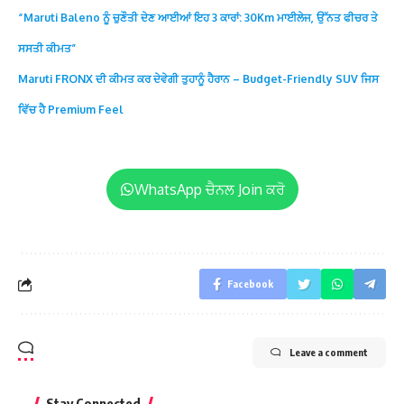
“Maruti Baleno ਨੂੰ ਚੁਣੌਤੀ ਦੇਣ ਆਈਆਂ ਇਹ 3 ਕਾਰਾਂ: 30Km ਮਾਈਲੇਜ, ਉੱਨਤ ਫੀਚਰ ਤੇ
ਸਸਤੀ ਕੀਮਤ”
Maruti FRONX ਦੀ ਕੀਮਤ ਕਰ ਦੇਵੇਗੀ ਤੁਹਾਨੂੰ ਹੈਰਾਨ – Budget-Friendly SUV ਜਿਸ
ਵਿੱਚ ਹੈ Premium Feel
WhatsApp ਚੈਨਲ Join ਕਰੋ
Facebook
Leave a comment
Stay Connected