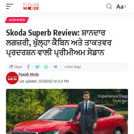
Aa
ਆਟੋਮੋਬਾਈਲ
Skoda Superb Review: ਸ਼ਾਨਦਾਰ
ਲਗਜ਼ਰੀ, ਖੁੱਲ੍ਹਾ ਕੈਬਿਨ ਅਤੇ ਤਾਕਤਵਰ
ਪ੍ਰਦਰਸ਼ਨ ਵਾਲੀ ਪ੍ਰੀਮੀਅਮ ਸੇਡਾਨ
Share
4 Min Read
Punjab Mode
Last updated: 2026/01/27 at 6:21 PM