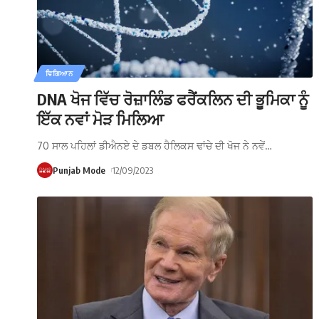
ਵਿਗਿਆਨ
DNA ਖੋਜ ਵਿੱਚ ਰੋਜ਼ਾਲਿੰਡ ਫਰੈਂਕਲਿਨ ਦੀ ਭੂਮਿਕਾ ਨੂੰ
ਇੱਕ ਨਵਾਂ ਮੋੜ ਮਿਲਿਆ
70 ਸਾਲ ਪਹਿਲਾਂ ਡੀਐਨਏ ਦੇ ਡਬਲ ਹੈਲਿਕਸ ਢਾਂਚੇ ਦੀ ਖੋਜ ਨੇ ਨਵੇਂ
…
Punjab Mode
12/09/2023