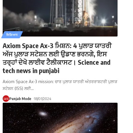
ਵਿਗਿਆਨ
Axiom Space Ax-3 ਮਿਸ਼ਨ: 4 ਪੁਲਾੜ ਯਾਤਰੀ
ਅੱਜ ਪੁਲਾੜ ਸਟੇਸ਼ਨ ਲਈ ਉਡਾਣ ਭਰਨਗੇ, ਇਸ
ਤਰ੍ਹਾਂ ਦੇਖੋ ਲਾਈਵ ਟੈਲੀਕਾਸਟ। Science and
tech news in punjabi
Axiom Space Ax-3 mission: ਚਾਰ ਪੁਲਾੜ ਯਾਤਰੀ ਅੰਤਰਰਾਸ਼ਟਰੀ ਪੁਲਾੜ
ਸਟੇਸ਼ਨ (ISS) ਲਈ
…
Punjab Mode
18/01/2024