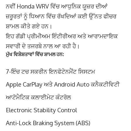
ਨਵੀਂ Honda WRV ਵਿੱਚ ਆਧੁਨਿਕ ਯੂਜ਼ਰ ਦੀਆਂ
ਜ਼ਰੂਰਤਾਂ ਨੂੰ ਧਿਆਨ ਵਿੱਚ ਰੱਖਦਿਆਂ ਕਈ ਉੱਨਤ ਫੀਚਰ
ਸ਼ਾਮਲ ਕੀਤੇ ਗਏ ਹਨ।
ਇਹ ਗੱਡੀ ਪ੍ਰੀਮੀਅਮ ਇੰਟੀਰੀਅਰ ਅਤੇ ਆਰਾਮਦਾਇਕ
ਸਵਾਰੀ ਦੇ ਤਜਰਬੇ ਨਾਲ ਆ ਰਹੀ ਹੈ।
ਮੁੱਖ ਵਿਸ਼ੇਸ਼ਤਾਵਾਂ ਵਿੱਚ ਸ਼ਾਮਲ ਹਨ
:
7-ਇੰਚ ਟਚ ਸਕਰੀਨ ਇਨਫੋਟੇਨਮੈਂਟ ਸਿਸਟਮ
Apple CarPlay ਅਤੇ Android Auto ਕਨੈਕਟੀਵਿਟੀ
ਆਟੋਮੈਟਿਕ ਕਲਾਈਮੇਟ ਕੰਟਰੋਲ
Electronic Stability Control
Anti-Lock Braking System (ABS)