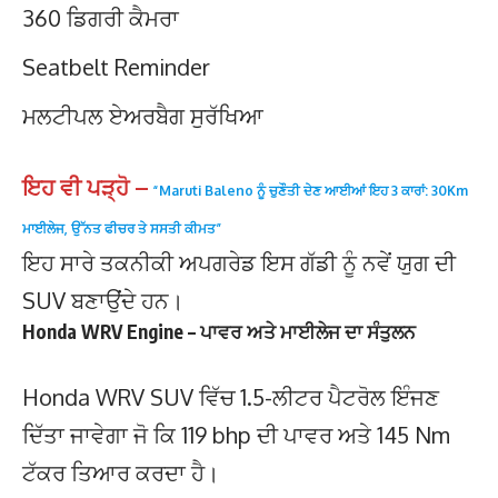
360 ਡਿਗਰੀ ਕੈਮਰਾ
Seatbelt Reminder
ਮਲਟੀਪਲ ਏਅਰਬੈਗ ਸੁਰੱਖਿਆ
ਇਹ ਵੀ ਪੜ੍ਹੋ –
“Maruti Baleno ਨੂੰ ਚੁਣੌਤੀ ਦੇਣ ਆਈਆਂ ਇਹ 3 ਕਾਰਾਂ: 30Km
ਮਾਈਲੇਜ, ਉੱਨਤ ਫੀਚਰ ਤੇ ਸਸਤੀ ਕੀਮਤ”
ਇਹ ਸਾਰੇ ਤਕਨੀਕੀ ਅਪਗਰੇਡ ਇਸ ਗੱਡੀ ਨੂੰ ਨਵੇਂ ਯੁਗ ਦੀ
SUV ਬਣਾਉਂਦੇ ਹਨ।
Honda WRV Engine – ਪਾਵਰ ਅਤੇ ਮਾਈਲੇਜ ਦਾ ਸੰਤੁਲਨ
Honda WRV SUV ਵਿੱਚ 1.5-ਲੀਟਰ ਪੈਟਰੋਲ ਇੰਜਣ
ਦਿੱਤਾ ਜਾਵੇਗਾ ਜੋ ਕਿ 119 bhp ਦੀ ਪਾਵਰ ਅਤੇ 145 Nm
ਟੱਕਰ ਤਿਆਰ ਕਰਦਾ ਹੈ।