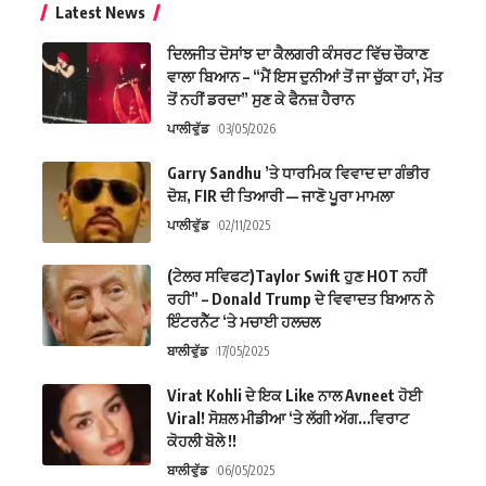
Latest News
ਦਿਲਜੀਤ ਦੋਸਾਂਝ ਦਾ ਕੈਲਗਰੀ ਕੰਸਰਟ ਵਿੱਚ ਚੌਕਾਣ
ਵਾਲਾ ਬਿਆਨ – “ਮੈਂ ਇਸ ਦੁਨੀਆਂ ਤੋਂ ਜਾ ਚੁੱਕਾ ਹਾਂ, ਮੌਤ
ਤੋਂ ਨਹੀਂ ਡਰਦਾ” ਸੁਣ ਕੇ ਫੈਨਜ਼ ਹੈਰਾਨ
ਪਾਲੀਵੁੱਡ
03/05/2026
Garry Sandhu ’ਤੇ ਧਾਰਮਿਕ ਵਿਵਾਦ ਦਾ ਗੰਭੀਰ
ਦੋਸ਼, FIR ਦੀ ਤਿਆਰੀ — ਜਾਣੋ ਪੂਰਾ ਮਾਮਲਾ
ਪਾਲੀਵੁੱਡ
02/11/2025
(ਟੇਲਰ ਸਵਿਫਟ)Taylor Swift ਹੁਣ HOT ਨਹੀਂ
ਰਹੀ” – Donald Trump ਦੇ ਵਿਵਾਦਤ ਬਿਆਨ ਨੇ
ਇੰਟਰਨੈੱਟ ‘ਤੇ ਮਚਾਈ ਹਲਚਲ
ਬਾਲੀਵੁੱਡ
17/05/2025
Virat Kohli ਦੇ ਇਕ Like ਨਾਲ Avneet ਹੋਈ
Viral! ਸੋਸ਼ਲ ਮੀਡੀਆ ‘ਤੇ ਲੱਗੀ ਅੱਗ…ਵਿਰਾਟ
ਕੋਹਲੀ ਬੋਲੇ !!
ਬਾਲੀਵੁੱਡ
06/05/2025