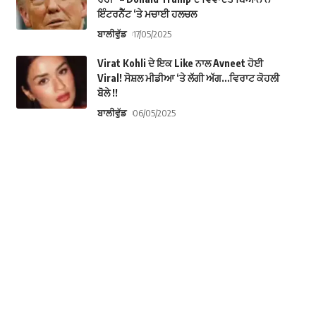
ਇੰਟਰਨੈੱਟ ‘ਤੇ ਮਚਾਈ ਹਲਚਲ
ਬਾਲੀਵੁੱਡ
17/05/2025
Virat Kohli ਦੇ ਇਕ Like ਨਾਲ Avneet ਹੋਈ
Viral! ਸੋਸ਼ਲ ਮੀਡੀਆ ‘ਤੇ ਲੱਗੀ ਅੱਗ…ਵਿਰਾਟ ਕੋਹਲੀ
ਬੋਲੇ !!
ਬਾਲੀਵੁੱਡ
06/05/2025