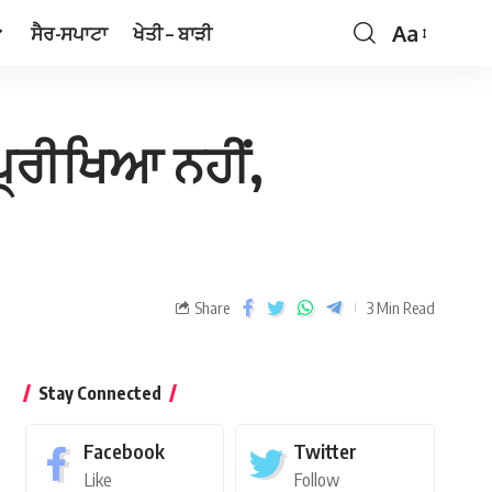
Aa
ਸੈਰ-ਸਪਾਟਾ
ਖੇਤੀ – ਬਾੜੀ
ਪ੍ਰੀਖਿਆ ਨਹੀਂ,
Share
3 Min Read
Stay Connected
Facebook
Twitter
Like
Follow