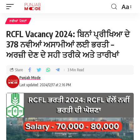
Aa
ਨਵੀਆਂ ਪੋਸਟਾਂ
RCFL Vacancy 2024: ਬਿਨਾਂ ਪ੍ਰੀਖਿਆ ਦੇ
378 ਨਵੀਆਂ ਅਸਾਮੀਆਂ ਲਈ ਭਰਤੀ –
ਅਰਜ਼ੀ ਦੇਣ ਦੇ ਸਹੀ ਤਰੀਕੇ ਅਤੇ ਤਾਰੀਖਾਂ
Share
3 Min Read
Punjab Mode
Last updated: 2024/12/17 at 2:16 PM