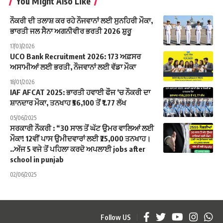
You Might Also Like
ਨੌਕਰੀ ਦੀ ਤਲਾਸ਼ ਕਰ ਰਹੇ ਨੌਜਵਾਨਾਂ ਲਈ ਸੁਨਹਿਰੀ ਮੌਕਾ,
ਭਾਰਤੀ ਜਲ ਸੈਨਾ ਅਗਨੀਵੀਰ ਭਰਤੀ 2026 ਸ਼ੁਰੂ
17/03/2026
UCO Bank Recruitment 2026: 173 ਅਫ਼ਸਰ
ਅਸਾਮੀਆਂ ਲਈ ਭਰਤੀ, ਨੌਜਵਾਨਾਂ ਲਈ ਵੱਡਾ ਮੌਕਾ
18/01/2026
IAF AFCAT 2025: ਭਾਰਤੀ ਹਵਾਈ ਫੌਜ ‘ਚ ਨੌਕਰੀ ਦਾ
ਸ਼ਾਨਦਾਰ ਮੌਕਾ, ਤਨਖਾਹ ₹56,100 ਤੋਂ ₹1.77 ਲੱਖ
05/06/2025
ਸਰਕਾਰੀ ਨੌਕਰੀ : “30 ਸਾਲ ਤੋਂ ਘੱਟ ਉਮਰ ਵਾਲਿਆਂ ਲਈ
ਮੌਕਾ! 12ਵੀਂ ਪਾਸ ਉਮੀਦਵਾਰਾਂ ਲਈ ₹25,000 ਤਨਖਾਹ।
..ਅੱਜ 5 ਵਜੇ ਤੋਂ ਪਹਿਲਾ ਕਰਦੋ ਅਪਲਾਈ jobs after
school in punjab
02/06/2025
Follow US