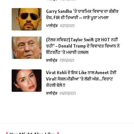
Garry Sandhu ’ਤੇ ਧਾਰਮਿਕ ਵਿਵਾਦ ਦਾ ਗੰਭੀਰ
ਦੋਸ਼, FIR ਦੀ ਤਿਆਰੀ — ਜਾਣੋ ਪੂਰਾ ਮਾਮਲਾ
ਪਾਲੀਵੁੱਡ
02/11/2025
(ਟੇਲਰ ਸਵਿਫਟ)Taylor Swift ਹੁਣ HOT ਨਹੀਂ
ਰਹੀ” – Donald Trump ਦੇ ਵਿਵਾਦਤ ਬਿਆਨ ਨੇ
ਇੰਟਰਨੈੱਟ ‘ਤੇ ਮਚਾਈ ਹਲਚਲ
ਬਾਲੀਵੁੱਡ
17/05/2025
Virat Kohli ਦੇ ਇਕ Like ਨਾਲ Avneet ਹੋਈ
Viral! ਸੋਸ਼ਲ ਮੀਡੀਆ ‘ਤੇ ਲੱਗੀ ਅੱਗ…ਵਿਰਾਟ
ਕੋਹਲੀ ਬੋਲੇ !!
ਬਾਲੀਵੁੱਡ
06/05/2025