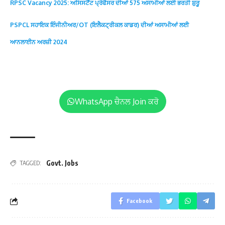
RPSC Vacancy 2025: ਅਸਿਸਟੈਂਟ ਪ੍ਰੋਫੈਸਰ ਦੀਆਂ 575 ਅਸਾਮੀਆਂ ਲਈ ਭਰਤੀ ਸ਼ੁਰੂ
PSPCL ਸਹਾਇਕ ਇੰਜੀਨੀਅਰ/OT (ਇਲੈਕਟ੍ਰੀਕਲ ਕਾਡਰ) ਦੀਆਂ ਅਸਾਮੀਆਂ ਲਈ
ਆਨਲਾਈਨ ਅਰਜ਼ੀ 2024
WhatsApp ਚੈਨਲ Join ਕਰੋ
Govt. Jobs
TAGGED:
Facebook