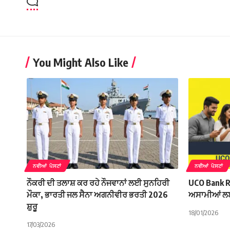
You Might Also Like
ਨਵੀਆਂ ਪੋਸਟਾਂ
ਨਵੀਆਂ ਪੋਸਟਾਂ
ਨੌਕਰੀ ਦੀ ਤਲਾਸ਼ ਕਰ ਰਹੇ ਨੌਜਵਾਨਾਂ ਲਈ ਸੁਨਹਿਰੀ
UCO Bank R
ਮੌਕਾ, ਭਾਰਤੀ ਜਲ ਸੈਨਾ ਅਗਨੀਵੀਰ ਭਰਤੀ 2026
ਅਸਾਮੀਆਂ ਲਈ 
ਸ਼ੁਰੂ
18/01/2026
17/03/2026