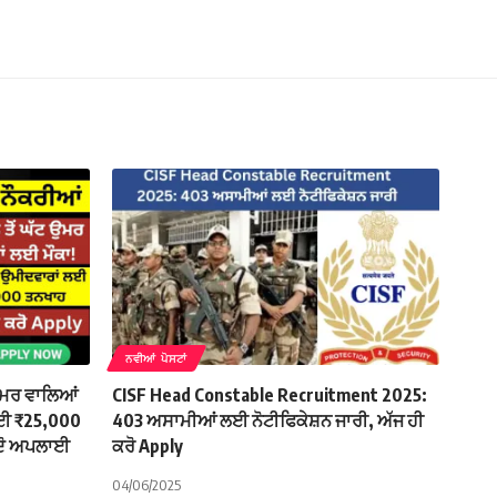
ਨਵੀਆਂ ਪੋਸਟਾਂ
 ਉਮਰ ਵਾਲਿਆਂ
CISF Head Constable Recruitment 2025:
ਲਈ ₹25,000
403 ਅਸਾਮੀਆਂ ਲਈ ਨੋਟੀਫਿਕੇਸ਼ਨ ਜਾਰੀ, ਅੱਜ ਹੀ
ਰਦੋ ਅਪਲਾਈ
ਕਰੋ Apply
04/06/2025