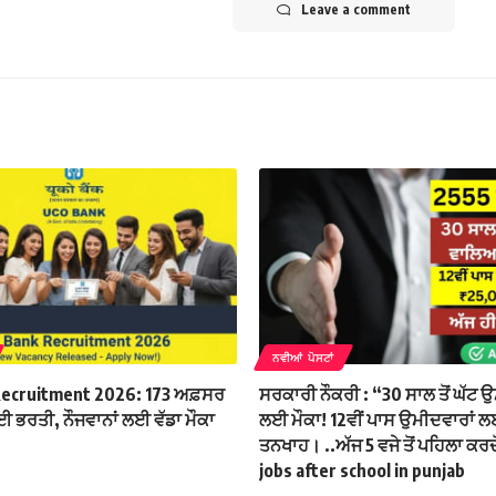
Leave a comment
ਨਵੀਆਂ ਪੋਸਟਾਂ
ecruitment 2026: 173 ਅਫ਼ਸਰ
ਸਰਕਾਰੀ ਨੌਕਰੀ : “30 ਸਾਲ ਤੋਂ ਘੱਟ
ਭਰਤੀ, ਨੌਜਵਾਨਾਂ ਲਈ ਵੱਡਾ ਮੌਕਾ
ਲਈ ਮੌਕਾ! 12ਵੀਂ ਪਾਸ ਉਮੀਦਵਾਰਾਂ 
ਤਨਖਾਹ। ..ਅੱਜ 5 ਵਜੇ ਤੋਂ ਪਹਿਲਾ ਕ
jobs after school in punjab