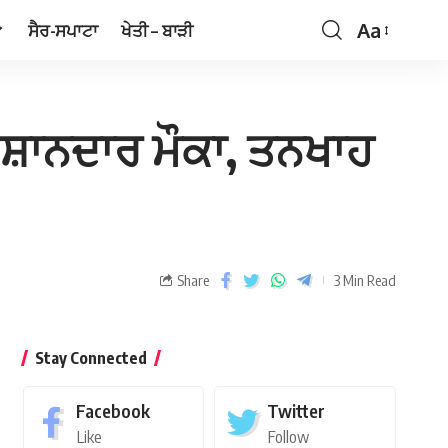
Aa
ਸੈਰ-ਸਪਾਟਾ
ਖੇਤੀ – ਬਾੜੀ
 ਸ਼ਾਨਦਾਰ ਮੌਕਾ, ਤਨਖਾਹ
Share
3 Min Read
Stay Connected
Facebook
Twitter
Like
Follow