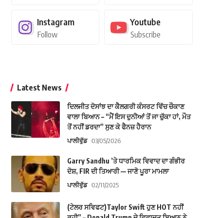
Instagram
Youtube
Follow
Subscribe
Latest News
ਦਿਲਜੀਤ ਦੋਸਾਂਝ ਦਾ ਕੈਲਗਰੀ ਕੰਸਰਟ ਵਿੱਚ ਚੌਕਾਣ
ਵਾਲਾ ਬਿਆਨ – “ਮੈਂ ਇਸ ਦੁਨੀਆਂ ਤੋਂ ਜਾ ਚੁੱਕਾ ਹਾਂ, ਮੌਤ
ਤੋਂ ਨਹੀਂ ਡਰਦਾ” ਸੁਣ ਕੇ ਫੈਨਜ਼ ਹੈਰਾਨ
ਪਾਲੀਵੁੱਡ
03/05/2026
Garry Sandhu ’ਤੇ ਧਾਰਮਿਕ ਵਿਵਾਦ ਦਾ ਗੰਭੀਰ
ਦੋਸ਼, FIR ਦੀ ਤਿਆਰੀ — ਜਾਣੋ ਪੂਰਾ ਮਾਮਲਾ
ਪਾਲੀਵੁੱਡ
02/11/2025
(ਟੇਲਰ ਸਵਿਫਟ)Taylor Swift ਹੁਣ HOT ਨਹੀਂ
ਰਹੀ” – Donald Trump ਦੇ ਵਿਵਾਦਤ ਬਿਆਨ ਨੇ