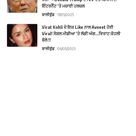
ਇੰਟਰਨੈੱਟ ‘ਤੇ ਮਚਾਈ ਹਲਚਲ
ਬਾਲੀਵੁੱਡ
17/05/2025
Virat Kohli ਦੇ ਇਕ Like ਨਾਲ Avneet ਹੋਈ
Viral! ਸੋਸ਼ਲ ਮੀਡੀਆ ‘ਤੇ ਲੱਗੀ ਅੱਗ…ਵਿਰਾਟ ਕੋਹਲੀ
ਬੋਲੇ !!
ਬਾਲੀਵੁੱਡ
06/05/2025