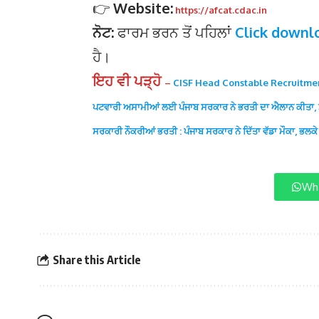
👉
Website:
https://afcat.cdac.in
ਨੋਟ:
ਫਾਰਮ ਭਰਨ ਤੋਂ ਪਹਿਲਾਂ
Click down
ਹੈ।
ਇਹ ਵੀ ਪੜ੍ਹੋ
–
CISF Head Constable Recruitment 
ਪਟਵਾਰੀ ਅਸਾਮੀਆਂ ਲਈ ਪੰਜਾਬ ਸਰਕਾਰ ਨੇ ਭਰਤੀ ਦਾ ਐਲਾਨ ਕੀਤਾ, ਮਈ-
ਸਰਕਾਰੀ ਨੌਕਰੀਆਂ ਭਰਤੀ : ਪੰਜਾਬ ਸਰਕਾਰ ਨੇ ਦਿੱਤਾ ਵੱਡਾ ਮੌਕਾ, ਭਲਕੇ 
Wha
Share this Article