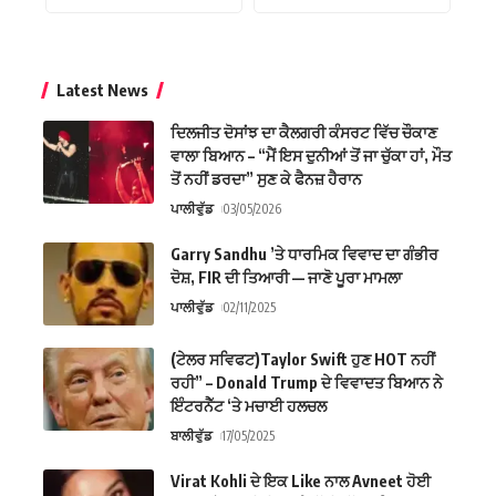
Latest News
ਦਿਲਜੀਤ ਦੋਸਾਂਝ ਦਾ ਕੈਲਗਰੀ ਕੰਸਰਟ ਵਿੱਚ ਚੌਕਾਣ
ਵਾਲਾ ਬਿਆਨ – “ਮੈਂ ਇਸ ਦੁਨੀਆਂ ਤੋਂ ਜਾ ਚੁੱਕਾ ਹਾਂ, ਮੌਤ
ਤੋਂ ਨਹੀਂ ਡਰਦਾ” ਸੁਣ ਕੇ ਫੈਨਜ਼ ਹੈਰਾਨ
ਪਾਲੀਵੁੱਡ
03/05/2026
Garry Sandhu ’ਤੇ ਧਾਰਮਿਕ ਵਿਵਾਦ ਦਾ ਗੰਭੀਰ
ਦੋਸ਼, FIR ਦੀ ਤਿਆਰੀ — ਜਾਣੋ ਪੂਰਾ ਮਾਮਲਾ
ਪਾਲੀਵੁੱਡ
02/11/2025
(ਟੇਲਰ ਸਵਿਫਟ)Taylor Swift ਹੁਣ HOT ਨਹੀਂ
ਰਹੀ” – Donald Trump ਦੇ ਵਿਵਾਦਤ ਬਿਆਨ ਨੇ
ਇੰਟਰਨੈੱਟ ‘ਤੇ ਮਚਾਈ ਹਲਚਲ
ਬਾਲੀਵੁੱਡ
17/05/2025
Virat Kohli ਦੇ ਇਕ Like ਨਾਲ Avneet ਹੋਈ