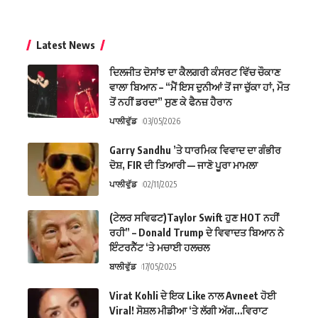
Latest News
ਦਿਲਜੀਤ ਦੋਸਾਂਝ ਦਾ ਕੈਲਗਰੀ ਕੰਸਰਟ ਵਿੱਚ ਚੌਕਾਣ
ਵਾਲਾ ਬਿਆਨ – “ਮੈਂ ਇਸ ਦੁਨੀਆਂ ਤੋਂ ਜਾ ਚੁੱਕਾ ਹਾਂ, ਮੌਤ
ਤੋਂ ਨਹੀਂ ਡਰਦਾ” ਸੁਣ ਕੇ ਫੈਨਜ਼ ਹੈਰਾਨ
ਪਾਲੀਵੁੱਡ
03/05/2026
Garry Sandhu ’ਤੇ ਧਾਰਮਿਕ ਵਿਵਾਦ ਦਾ ਗੰਭੀਰ
ਦੋਸ਼, FIR ਦੀ ਤਿਆਰੀ — ਜਾਣੋ ਪੂਰਾ ਮਾਮਲਾ
ਪਾਲੀਵੁੱਡ
02/11/2025
(ਟੇਲਰ ਸਵਿਫਟ)Taylor Swift ਹੁਣ HOT ਨਹੀਂ
ਰਹੀ” – Donald Trump ਦੇ ਵਿਵਾਦਤ ਬਿਆਨ ਨੇ
ਇੰਟਰਨੈੱਟ ‘ਤੇ ਮਚਾਈ ਹਲਚਲ
ਬਾਲੀਵੁੱਡ
17/05/2025
Virat Kohli ਦੇ ਇਕ Like ਨਾਲ Avneet ਹੋਈ
Viral! ਸੋਸ਼ਲ ਮੀਡੀਆ ‘ਤੇ ਲੱਗੀ ਅੱਗ…ਵਿਰਾਟ