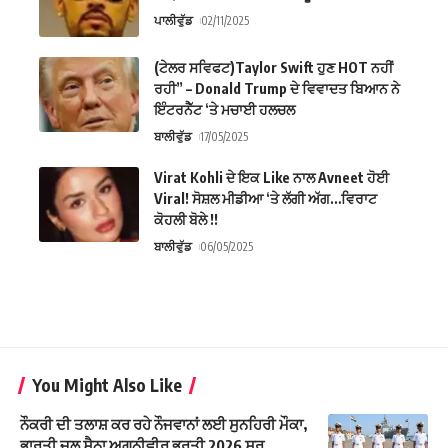
ਪਾਲੀਵੁੱਡ
02/11/2025
(ਟੇਲਰ ਸਵਿਫਟ)Taylor Swift ਹੁਣ HOT ਨਹੀਂ
ਰਹੀ” – Donald Trump ਦੇ ਵਿਵਾਦਤ ਬਿਆਨ ਨੇ
ਇੰਟਰਨੈੱਟ ‘ਤੇ ਮਚਾਈ ਹਲਚਲ
ਬਾਲੀਵੁੱਡ
17/05/2025
Virat Kohli ਦੇ ਇਕ Like ਨਾਲ Avneet ਹੋਈ
Viral! ਸੋਸ਼ਲ ਮੀਡੀਆ ‘ਤੇ ਲੱਗੀ ਅੱਗ…ਵਿਰਾਟ
ਕੋਹਲੀ ਬੋਲੇ !!
ਬਾਲੀਵੁੱਡ
06/05/2025
You Might Also Like
ਨੌਕਰੀ ਦੀ ਤਲਾਸ਼ ਕਰ ਰਹੇ ਨੌਜਵਾਨਾਂ ਲਈ ਸੁਨਹਿਰੀ ਮੌਕਾ,
ਭਾਰਤੀ ਜਲ ਸੈਨਾ ਅਗਨੀਵੀਰ ਭਰਤੀ 2026 ਸ਼ੁਰੂ