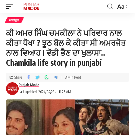
Aa
ਪਾਲੀਵੁੱਡ
ਕੀ ਅਮਰ ਸਿੰਘ ਚਮਕੀਲਾ ਨੇ ਪਰਿਵਾਰ ਨਾਲ
ਕੀਤਾ ਧੋਖਾ ? ਝੂਠ ਬੋਲ ਕੇ ਕੀਤਾ ਸੀ ਅਮਰਜੋਤ
ਨਾਲ ਵਿਆਹ ! ਵੱਡੀ ਭੈਣ ਦਾ ਖੁਲਾਸਾ..
Chamkila life story in punjabi
Share
3 Min Read
Punjab Mode
Last updated: 2024/04/23 at 11:25 AM