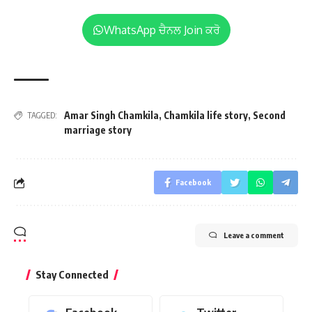
WhatsApp ਚੈਨਲ Join ਕਰੋ
Amar Singh Chamkila
,
Chamkila life story
,
Second
TAGGED:
marriage story
Facebook
Leave a comment
Stay Connected