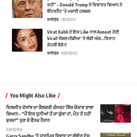
ਰਹੀ” – Donald Trump ਦੇ ਵਿਵਾਦਤ ਬਿਆਨ ਨੇ
ਇੰਟਰਨੈੱਟ ‘ਤੇ ਮਚਾਈ ਹਲਚਲ
ਬਾਲੀਵੁੱਡ
17/05/2025
Virat Kohli ਦੇ ਇਕ Like ਨਾਲ Avneet ਹੋਈ
Viral! ਸੋਸ਼ਲ ਮੀਡੀਆ ‘ਤੇ ਲੱਗੀ ਅੱਗ…ਵਿਰਾਟ
ਕੋਹਲੀ ਬੋਲੇ !!
ਬਾਲੀਵੁੱਡ
06/05/2025
You Might Also Like
ਦਿਲਜੀਤ ਦੋਸਾਂਝ ਦਾ ਕੈਲਗਰੀ ਕੰਸਰਟ ਵਿੱਚ ਚੌਕਾਣ ਵਾਲਾ
ਬਿਆਨ – “ਮੈਂ ਇਸ ਦੁਨੀਆਂ ਤੋਂ ਜਾ ਚੁੱਕਾ ਹਾਂ, ਮੌਤ ਤੋਂ ਨਹੀਂ
ਡਰਦਾ” ਸੁਣ ਕੇ ਫੈਨਜ਼ ਹੈਰਾਨ
03/05/2026
Garry Sandhu ’ਤੇ ਧਾਰਮਿਕ ਵਿਵਾਦ ਦਾ ਗੰਭੀਰ ਦੋਸ਼,