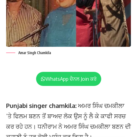
Amar Singh Chamkila
WhatsApp ਚੈਨਲ Join ਕਰੋ
Punjabi singer chamkila:
ਅਮਰ ਸਿੰਘ ਚਮਕੀਲਾ
‘ਤੇ ਫਿਲਮ ਬਣਨ ਤੋਂ ਬਾਅਦ ਲੋਕ ਉਸ ਨੂੰ ਲੈ ਕੇ ਕਾਫੀ ਸਰਚ
ਕਰ ਰਹੇ ਹਨ। ਧਨੀਰਾਮ ਨੇ ਅਮਰ ਸਿੰਘ ਚਮਕੀਲਾ ਬਣਨ ਦੀ
ਕਹਾਣੀ ਨੂੰ ਹਰ ਕੋਈ ਪਸੰਦ ਕਰ ਰਿਹਾ ਹੈ।