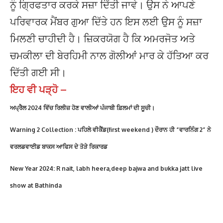
ਨੂੰ ਗ੍ਰਿਫਤਾਰ ਕਰਕੇ ਸਜ਼ਾ ਦਿੱਤੀ ਜਾਵੇ। ਉਸ ਨੇ ਆਪਣੇ
ਪਰਿਵਾਰਕ ਮੈਂਬਰ ਗੁਆ ਦਿੱਤੇ ਹਨ ਇਸ ਲਈ ਉਸ ਨੂੰ ਸਜ਼ਾ
ਮਿਲਣੀ ਚਾਹੀਦੀ ਹੈ। ਜ਼ਿਕਰਯੋਗ ਹੈ ਕਿ ਅਮਰਜੋਤ ਅਤੇ
ਚਮਕੀਲਾ ਦੀ ਬੇਰਹਿਮੀ ਨਾਲ ਗੋਲੀਆਂ ਮਾਰ ਕੇ ਹੱਤਿਆ ਕਰ
ਦਿੱਤੀ ਗਈ ਸੀ।
ਇਹ ਵੀ ਪੜ੍ਹੋ –
ਅਪ੍ਰੈਲ 2024 ਵਿੱਚ ਰਿਲੀਜ਼ ਹੋਣ ਵਾਲੀਆਂ ਪੰਜਾਬੀ ਫ਼ਿਲਮਾਂ ਦੀ ਸੂਚੀ।
Warning 2 Collection : ਪਹਿਲੇ ਵੀਕੈਂਡ(first weekend ) ਦੌਰਾਨ ਹੀ “ਵਾਰਨਿੰਗ 2” ਨੇ
ਵਰਲਡਵਾਈਡ ਬਾਕਸ ਆਫਿਸ ਦੇ ਤੋੜੇ ਰਿਕਾਰਡ
New Year 2024: R nait, labh heera,deep bajwa and bukka jatt live
show at Bathinda