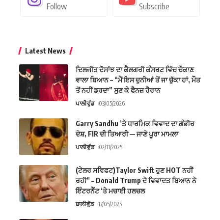
Follow
Subscribe
Latest News
ਦਿਲਜੀਤ ਦੋਸਾਂਝ ਦਾ ਕੈਲਗਰੀ ਕੰਸਰਟ ਵਿੱਚ ਚੌਕਾਣ
ਵਾਲਾ ਬਿਆਨ – “ਮੈਂ ਇਸ ਦੁਨੀਆਂ ਤੋਂ ਜਾ ਚੁੱਕਾ ਹਾਂ, ਮੌਤ
ਤੋਂ ਨਹੀਂ ਡਰਦਾ” ਸੁਣ ਕੇ ਫੈਨਜ਼ ਹੈਰਾਨ
ਪਾਲੀਵੁੱਡ
03/05/2026
Garry Sandhu ’ਤੇ ਧਾਰਮਿਕ ਵਿਵਾਦ ਦਾ ਗੰਭੀਰ
ਦੋਸ਼, FIR ਦੀ ਤਿਆਰੀ — ਜਾਣੋ ਪੂਰਾ ਮਾਮਲਾ
ਪਾਲੀਵੁੱਡ
02/11/2025
(ਟੇਲਰ ਸਵਿਫਟ)Taylor Swift ਹੁਣ HOT ਨਹੀਂ
ਰਹੀ” – Donald Trump ਦੇ ਵਿਵਾਦਤ ਬਿਆਨ ਨੇ
ਇੰਟਰਨੈੱਟ ‘ਤੇ ਮਚਾਈ ਹਲਚਲ
ਬਾਲੀਵੁੱਡ
17/05/2025