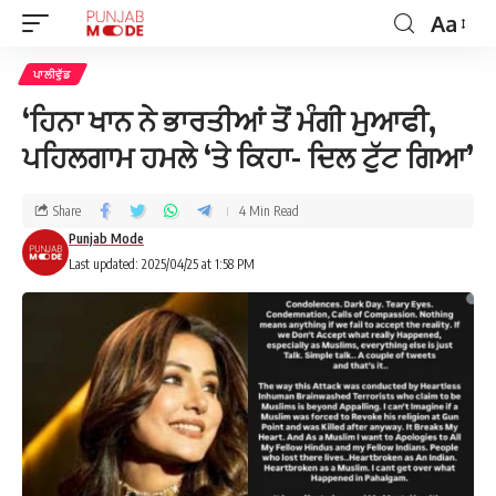
Aa
ਪਾਲੀਵੁੱਡ
‘ਹਿਨਾ ਖਾਨ ਨੇ ਭਾਰਤੀਆਂ ਤੋਂ ਮੰਗੀ ਮੁਆਫੀ,
ਪਹਿਲਗਾਮ ਹਮਲੇ ‘ਤੇ ਕਿਹਾ- ਦਿਲ ਟੁੱਟ ਗਿਆ’
Share
4 Min Read
Punjab Mode
Last updated: 2025/04/25 at 1:58 PM