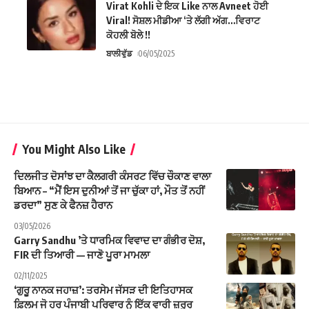
Virat Kohli ਦੇ ਇਕ Like ਨਾਲ Avneet ਹੋਈ
Viral! ਸੋਸ਼ਲ ਮੀਡੀਆ ‘ਤੇ ਲੱਗੀ ਅੱਗ…ਵਿਰਾਟ
ਕੋਹਲੀ ਬੋਲੇ !!
ਬਾਲੀਵੁੱਡ
06/05/2025
You Might Also Like
ਦਿਲਜੀਤ ਦੋਸਾਂਝ ਦਾ ਕੈਲਗਰੀ ਕੰਸਰਟ ਵਿੱਚ ਚੌਕਾਣ ਵਾਲਾ
ਬਿਆਨ – “ਮੈਂ ਇਸ ਦੁਨੀਆਂ ਤੋਂ ਜਾ ਚੁੱਕਾ ਹਾਂ, ਮੌਤ ਤੋਂ ਨਹੀਂ
ਡਰਦਾ” ਸੁਣ ਕੇ ਫੈਨਜ਼ ਹੈਰਾਨ
03/05/2026
Garry Sandhu ’ਤੇ ਧਾਰਮਿਕ ਵਿਵਾਦ ਦਾ ਗੰਭੀਰ ਦੋਸ਼,
FIR ਦੀ ਤਿਆਰੀ — ਜਾਣੋ ਪੂਰਾ ਮਾਮਲਾ
02/11/2025
‘ਗੁਰੂ ਨਾਨਕ ਜਹਾਜ਼’: ਤਰਸੇਮ ਜੱਸੜ ਦੀ ਇਤਿਹਾਸਕ
ਫ਼ਿਲਮ ਜੋ ਹਰ ਪੰਜਾਬੀ ਪਰਿਵਾਰ ਨੂੰ ਇੱਕ ਵਾਰੀ ਜ਼ਰੂਰ