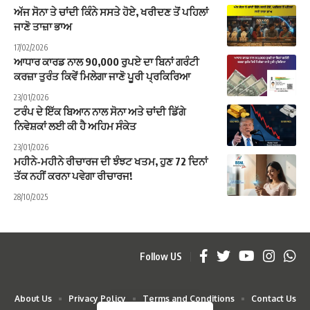
ਅੱਜ ਸੋਨਾ ਤੇ ਚਾਂਦੀ ਕਿੰਨੇ ਸਸਤੇ ਹੋਏ, ਖਰੀਦਣ ਤੋਂ ਪਹਿਲਾਂ
ਜਾਣੋ ਤਾਜ਼ਾ ਭਾਅ
17/02/2026
ਆਧਾਰ ਕਾਰਡ ਨਾਲ 90,000 ਰੁਪਏ ਦਾ ਬਿਨਾਂ ਗਰੰਟੀ
ਕਰਜ਼ਾ ਤੁਰੰਤ ਕਿਵੇਂ ਮਿਲੇਗਾ ਜਾਣੋ ਪੂਰੀ ਪ੍ਰਕਿਰਿਆ
23/01/2026
ਟਰੰਪ ਦੇ ਇੱਕ ਬਿਆਨ ਨਾਲ ਸੋਨਾ ਅਤੇ ਚਾਂਦੀ ਡਿੱਗੇ
ਨਿਵੇਸ਼ਕਾਂ ਲਈ ਕੀ ਹੈ ਅਹਿਮ ਸੰਕੇਤ
23/01/2026
ਮਹੀਨੇ-ਮਹੀਨੇ ਰੀਚਾਰਜ ਦੀ ਝੰਝਟ ਖਤਮ, ਹੁਣ 72 ਦਿਨਾਂ
ਤੱਕ ਨਹੀਂ ਕਰਨਾ ਪਵੇਗਾ ਰੀਚਾਰਜ!
28/10/2025
Follow US
About Us
Privacy Policy
Terms and Conditions
Contact Us