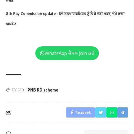
ਘੋਸ਼ਣਾ
8th Pay Commission update : 8ਵੇਂ ਤਨਖਾਹ ਕਮਿਸ਼ਨ ਨੂੰ ਲੈ ਕੇ ਵੱਡੀ ਖ਼ਬਰ, ਦੇਖੋ ਤਾਜ਼ਾ
ਅਪਡੇਟ
WhatsApp ਚੈਨਲ Join ਕਰੋ
PNB RD scheme
TAGGED:
Facebook