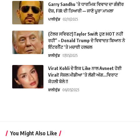
Garry Sandhu ’ਤੇ ਧਾਰਮਿਕ ਵਿਵਾਦ ਦਾ ਗੰਭੀਰ
ਦੋਸ਼, FIR ਦੀ ਤਿਆਰੀ — ਜਾਣੋ ਪੂਰਾ ਮਾਮਲਾ
ਪਾਲੀਵੁੱਡ
02/11/2025
(ਟੇਲਰ ਸਵਿਫਟ)Taylor Swift ਹੁਣ HOT ਨਹੀਂ
ਰਹੀ” – Donald Trump ਦੇ ਵਿਵਾਦਤ ਬਿਆਨ ਨੇ
ਇੰਟਰਨੈੱਟ ‘ਤੇ ਮਚਾਈ ਹਲਚਲ
ਬਾਲੀਵੁੱਡ
17/05/2025
Virat Kohli ਦੇ ਇਕ Like ਨਾਲ Avneet ਹੋਈ
Viral! ਸੋਸ਼ਲ ਮੀਡੀਆ ‘ਤੇ ਲੱਗੀ ਅੱਗ…ਵਿਰਾਟ
ਕੋਹਲੀ ਬੋਲੇ !!
ਬਾਲੀਵੁੱਡ
06/05/2025
You Might Also Like