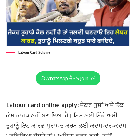
Labour Card Scheme
WhatsApp ਚੈਨਲ Join ਕਰੋ
Labour card online apply:
ਜੇਕਰ ਤੁਸੀਂ ਅਜੇ ਤੱਕ
ਕੰਮ ਕਾਰਡ ਨਹੀਂ ਬਣਾਇਆ ਹੈ। ਇਸ ਲਈ ਇੱਥੇ ਅਸੀਂ
ਤੁਹਾਨੂੰ ਇਹ ਕਾਰਡ ਪ੍ਰਾਪਤ ਕਰਨ ਲਈ ਕਦਮ-ਦਰ-ਕਦਮ
ਪ੍ਰਕਿਰਿਆ ਦੱਸਦੇ ਹਾਂ। ਅਜਿਹਾ ਕਰਨ ਲਈ, ਤੁਸੀਂ