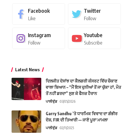
Facebook
Twitter
Like
Follow
Instagram
Youtube
Follow
Subscribe
Latest News
ਦਿਲਜੀਤ ਦੋਸਾਂਝ ਦਾ ਕੈਲਗਰੀ ਕੰਸਰਟ ਵਿੱਚ ਚੌਕਾਣ
ਵਾਲਾ ਬਿਆਨ – “ਮੈਂ ਇਸ ਦੁਨੀਆਂ ਤੋਂ ਜਾ ਚੁੱਕਾ ਹਾਂ, ਮੌਤ
ਤੋਂ ਨਹੀਂ ਡਰਦਾ” ਸੁਣ ਕੇ ਫੈਨਜ਼ ਹੈਰਾਨ
ਪਾਲੀਵੁੱਡ
03/05/2026
Garry Sandhu ’ਤੇ ਧਾਰਮਿਕ ਵਿਵਾਦ ਦਾ ਗੰਭੀਰ
ਦੋਸ਼, FIR ਦੀ ਤਿਆਰੀ — ਜਾਣੋ ਪੂਰਾ ਮਾਮਲਾ
ਪਾਲੀਵੁੱਡ
02/11/2025