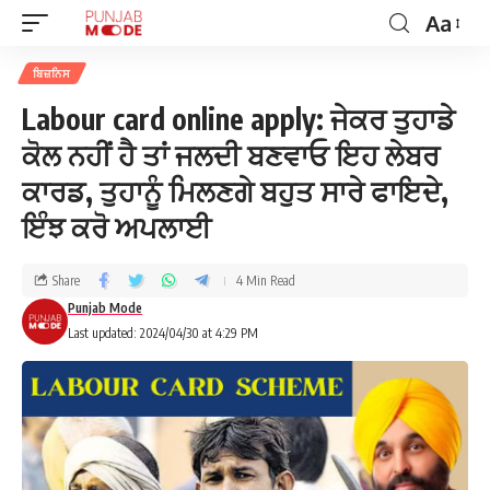
Aa
ਬਿਜ਼ਨਿਸ
Labour card online apply: ਜੇਕਰ ਤੁਹਾਡੇ
ਕੋਲ ਨਹੀਂ ਹੈ ਤਾਂ ਜਲਦੀ ਬਣਵਾਓ ਇਹ ਲੇਬਰ
ਕਾਰਡ, ਤੁਹਾਨੂੰ ਮਿਲਣਗੇ ਬਹੁਤ ਸਾਰੇ ਫਾਇਦੇ,
ਇੰਝ ਕਰੋ ਅਪਲਾਈ
Share
4 Min Read
Punjab Mode
Last updated: 2024/04/30 at 4:29 PM