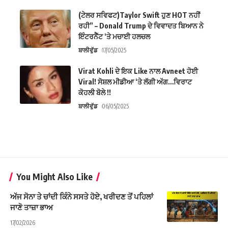
(ਟੇਲਰ ਸਵਿਫਟ)Taylor Swift ਹੁਣ HOT ਨਹੀਂ
ਰਹੀ” – Donald Trump ਦੇ ਵਿਵਾਦਤ ਬਿਆਨ ਨੇ
ਇੰਟਰਨੈੱਟ ‘ਤੇ ਮਚਾਈ ਹਲਚਲ
ਬਾਲੀਵੁੱਡ
17/05/2025
Virat Kohli ਦੇ ਇਕ Like ਨਾਲ Avneet ਹੋਈ
Viral! ਸੋਸ਼ਲ ਮੀਡੀਆ ‘ਤੇ ਲੱਗੀ ਅੱਗ…ਵਿਰਾਟ
ਕੋਹਲੀ ਬੋਲੇ !!
ਬਾਲੀਵੁੱਡ
06/05/2025
You Might Also Like
ਅੱਜ ਸੋਨਾ ਤੇ ਚਾਂਦੀ ਕਿੰਨੇ ਸਸਤੇ ਹੋਏ, ਖਰੀਦਣ ਤੋਂ ਪਹਿਲਾਂ
ਜਾਣੋ ਤਾਜ਼ਾ ਭਾਅ
17/02/2026