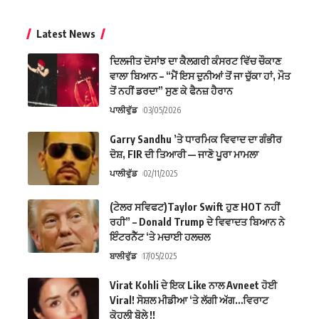
Latest News
ਦਿਲਜੀਤ ਦੋਸਾਂਝ ਦਾ ਕੈਲਗਰੀ ਕੰਸਰਟ ਵਿੱਚ ਚੌਕਾਣ
ਵਾਲਾ ਬਿਆਨ – “ਮੈਂ ਇਸ ਦੁਨੀਆਂ ਤੋਂ ਜਾ ਚੁੱਕਾ ਹਾਂ, ਮੌਤ
ਤੋਂ ਨਹੀਂ ਡਰਦਾ” ਸੁਣ ਕੇ ਫੈਨਜ਼ ਹੈਰਾਨ
ਪਾਲੀਵੁੱਡ
03/05/2026
Garry Sandhu ’ਤੇ ਧਾਰਮਿਕ ਵਿਵਾਦ ਦਾ ਗੰਭੀਰ
ਦੋਸ਼, FIR ਦੀ ਤਿਆਰੀ — ਜਾਣੋ ਪੂਰਾ ਮਾਮਲਾ
ਪਾਲੀਵੁੱਡ
02/11/2025
(ਟੇਲਰ ਸਵਿਫਟ)Taylor Swift ਹੁਣ HOT ਨਹੀਂ
ਰਹੀ” – Donald Trump ਦੇ ਵਿਵਾਦਤ ਬਿਆਨ ਨੇ
ਇੰਟਰਨੈੱਟ ‘ਤੇ ਮਚਾਈ ਹਲਚਲ
ਬਾਲੀਵੁੱਡ
17/05/2025
Virat Kohli ਦੇ ਇਕ Like ਨਾਲ Avneet ਹੋਈ
Viral! ਸੋਸ਼ਲ ਮੀਡੀਆ ‘ਤੇ ਲੱਗੀ ਅੱਗ…ਵਿਰਾਟ
ਕੋਹਲੀ ਬੋਲੇ !!