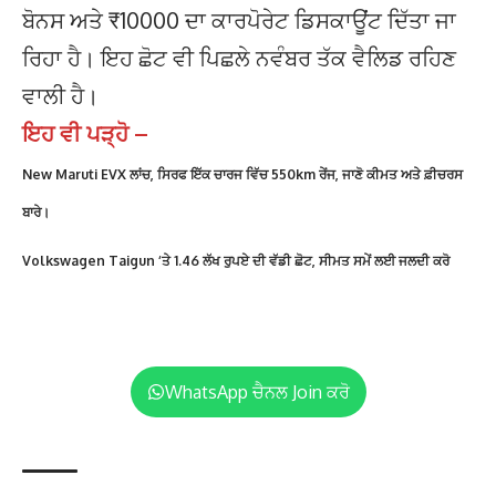
ਬੋਨਸ ਅਤੇ ₹10000 ਦਾ ਕਾਰਪੋਰੇਟ ਡਿਸਕਾਊਂਟ ਦਿੱਤਾ ਜਾ
ਰਿਹਾ ਹੈ। ਇਹ ਛੋਟ ਵੀ ਪਿਛਲੇ ਨਵੰਬਰ ਤੱਕ ਵੈਲਿਡ ਰਹਿਣ
ਵਾਲੀ ਹੈ।
ਇਹ ਵੀ ਪੜ੍ਹੋ –
New Maruti EVX ਲਾਂਚ, ਸਿਰਫ ਇੱਕ ਚਾਰਜ ਵਿੱਚ 550km ਰੇਂਜ, ਜਾਣੋ ਕੀਮਤ ਅਤੇ ਫ਼ੀਚਰਸ
ਬਾਰੇ।
Volkswagen Taigun ‘ਤੇ 1.46 ਲੱਖ ਰੁਪਏ ਦੀ ਵੱਡੀ ਛੋਟ, ਸੀਮਤ ਸਮੇਂ ਲਈ ਜਲਦੀ ਕਰੋ
WhatsApp ਚੈਨਲ Join ਕਰੋ