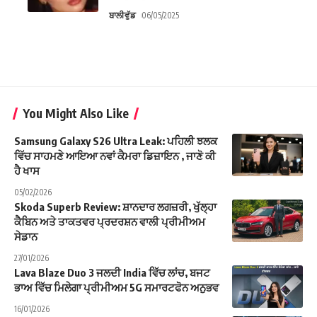
ਬਾਲੀਵੁੱਡ
06/05/2025
You Might Also Like
Samsung Galaxy S26 Ultra Leak: ਪਹਿਲੀ ਝਲਕ
ਵਿੱਚ ਸਾਹਮਣੇ ਆਇਆ ਨਵਾਂ ਕੈਮਰਾ ਡਿਜ਼ਾਇਨ , ਜਾਣੋ ਕੀ
ਹੈ ਖਾਸ
05/02/2026
Skoda Superb Review: ਸ਼ਾਨਦਾਰ ਲਗਜ਼ਰੀ, ਖੁੱਲ੍ਹਾ
ਕੈਬਿਨ ਅਤੇ ਤਾਕਤਵਰ ਪ੍ਰਦਰਸ਼ਨ ਵਾਲੀ ਪ੍ਰੀਮੀਅਮ
ਸੇਡਾਨ
27/01/2026
Lava Blaze Duo 3 ਜਲਦੀ India ਵਿੱਚ ਲਾਂਚ, ਬਜਟ
ਭਾਅ ਵਿੱਚ ਮਿਲੇਗਾ ਪ੍ਰੀਮੀਅਮ 5G ਸਮਾਰਟਫੋਨ ਅਨੁਭਵ
16/01/2026