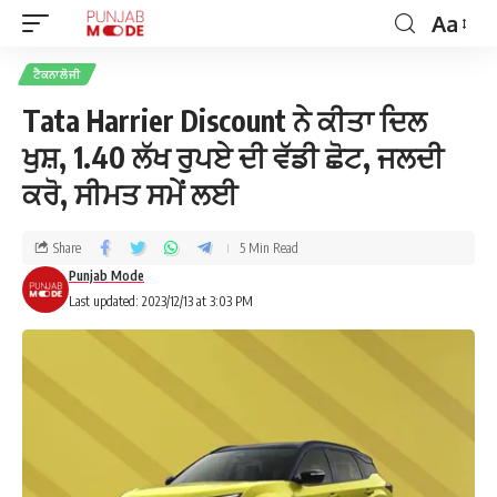
Aa
ਟੈਕਨਾਲੋਜੀ
Tata Harrier Discount ਨੇ ਕੀਤਾ ਦਿਲ
ਖੁਸ਼, 1.40 ਲੱਖ ਰੁਪਏ ਦੀ ਵੱਡੀ ਛੋਟ, ਜਲਦੀ
ਕਰੋ, ਸੀਮਤ ਸਮੇਂ ਲਈ
Share
5 Min Read
Punjab Mode
Last updated: 2023/12/13 at 3:03 PM