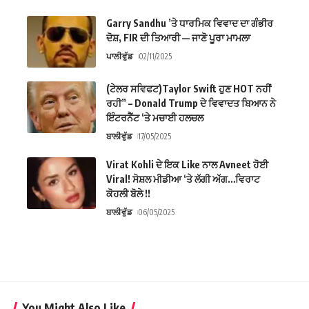
Garry Sandhu ’ਤੇ ਧਾਰਮਿਕ ਵਿਵਾਦ ਦਾ ਗੰਭੀਰ
ਦੋਸ਼, FIR ਦੀ ਤਿਆਰੀ — ਜਾਣੋ ਪੂਰਾ ਮਾਮਲਾ
ਪਾਲੀਵੁੱਡ
02/11/2025
(ਟੇਲਰ ਸਵਿਫਟ)Taylor Swift ਹੁਣ HOT ਨਹੀਂ
ਰਹੀ” – Donald Trump ਦੇ ਵਿਵਾਦਤ ਬਿਆਨ ਨੇ
ਇੰਟਰਨੈੱਟ ‘ਤੇ ਮਚਾਈ ਹਲਚਲ
ਬਾਲੀਵੁੱਡ
17/05/2025
Virat Kohli ਦੇ ਇਕ Like ਨਾਲ Avneet ਹੋਈ
Viral! ਸੋਸ਼ਲ ਮੀਡੀਆ ‘ਤੇ ਲੱਗੀ ਅੱਗ…ਵਿਰਾਟ
ਕੋਹਲੀ ਬੋਲੇ !!
ਬਾਲੀਵੁੱਡ
06/05/2025
You Might Also Like