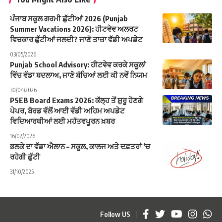
ਪੰਜਾਬ ਸਕੂਲ ਗਰਮੀ ਛੁੱਟੀਆਂ 2026 (Punjab
Summer Vacations 2026): ਹੀਟਵੇਵ ਅਲਰਟ
ਵਿਚਕਾਰ ਛੁੱਟੀਆਂ ਜਲਦੀ? ਜਾਣੋ ਤਾਜ਼ਾ ਵੱਡੀ ਅਪਡੇਟ
03/05/2026
Punjab School Advisory: ਹੀਟਵੇਵ ਕਰਕੇ ਸਕੂਲਾਂ
ਵਿੱਚ ਵੱਡਾ ਬਦਲਾਅ, ਜਾਣੋ ਬੱਚਿਆਂ ਲਈ ਕੀ ਨਵੇਂ ਨਿਯਮ
30/04/2026
PSEB Board Exams 2026: ਕੱਲ੍ਹ ਤੋਂ ਸ਼ੁਰੂ ਹੋਣਗੇ
ਪੇਪਰ, ਬੋਰਡ ਵੱਲੋਂ ਆਈ ਵੱਡੀ ਅਹਿਮ ਅਪਡੇਟ
ਵਿਦਿਆਰਥੀਆਂ ਲਈ ਮਹੱਤਵਪੂਰਨ ਖ਼ਬਰ
16/02/2026
ਭਲਕੇ ਦਾ ਵੱਡਾ ਐਲਾਨ – ਸਕੂਲ, ਕਾਲਜ ਅਤੇ ਦਫ਼ਤਰਾਂ ‘ਚ
ਰਹੇਗੀ ਛੁੱਟੀ
31/10/2025
Follow US