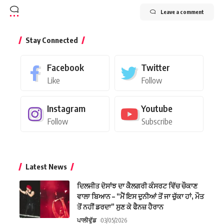
Leave a comment
Stay Connected
Facebook
Twitter
Like
Follow
Instagram
Youtube
Follow
Subscribe
Latest News
ਦਿਲਜੀਤ ਦੋਸਾਂਝ ਦਾ ਕੈਲਗਰੀ ਕੰਸਰਟ ਵਿੱਚ ਚੌਕਾਣ
ਵਾਲਾ ਬਿਆਨ – “ਮੈਂ ਇਸ ਦੁਨੀਆਂ ਤੋਂ ਜਾ ਚੁੱਕਾ ਹਾਂ, ਮੌਤ
ਤੋਂ ਨਹੀਂ ਡਰਦਾ” ਸੁਣ ਕੇ ਫੈਨਜ਼ ਹੈਰਾਨ
ਪਾਲੀਵੁੱਡ
03/05/2026