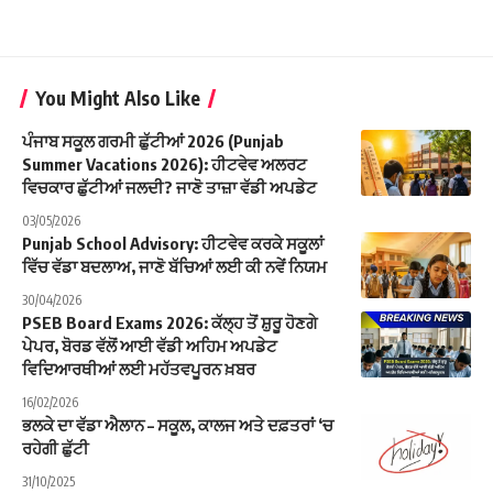
You Might Also Like
ਪੰਜਾਬ ਸਕੂਲ ਗਰਮੀ ਛੁੱਟੀਆਂ 2026 (Punjab
Summer Vacations 2026): ਹੀਟਵੇਵ ਅਲਰਟ
ਵਿਚਕਾਰ ਛੁੱਟੀਆਂ ਜਲਦੀ? ਜਾਣੋ ਤਾਜ਼ਾ ਵੱਡੀ ਅਪਡੇਟ
03/05/2026
Punjab School Advisory: ਹੀਟਵੇਵ ਕਰਕੇ ਸਕੂਲਾਂ
ਵਿੱਚ ਵੱਡਾ ਬਦਲਾਅ, ਜਾਣੋ ਬੱਚਿਆਂ ਲਈ ਕੀ ਨਵੇਂ ਨਿਯਮ
30/04/2026
PSEB Board Exams 2026: ਕੱਲ੍ਹ ਤੋਂ ਸ਼ੁਰੂ ਹੋਣਗੇ
ਪੇਪਰ, ਬੋਰਡ ਵੱਲੋਂ ਆਈ ਵੱਡੀ ਅਹਿਮ ਅਪਡੇਟ
ਵਿਦਿਆਰਥੀਆਂ ਲਈ ਮਹੱਤਵਪੂਰਨ ਖ਼ਬਰ
16/02/2026
ਭਲਕੇ ਦਾ ਵੱਡਾ ਐਲਾਨ – ਸਕੂਲ, ਕਾਲਜ ਅਤੇ ਦਫ਼ਤਰਾਂ ‘ਚ
ਰਹੇਗੀ ਛੁੱਟੀ
31/10/2025