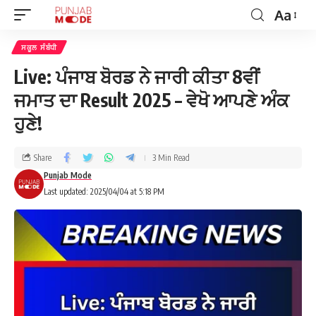
Aa
ਸਕੂਲ ਸੰਬੰਧੀ
Live: ਪੰਜਾਬ ਬੋਰਡ ਨੇ ਜਾਰੀ ਕੀਤਾ 8ਵੀਂ
ਜਮਾਤ ਦਾ Result 2025 – ਵੇਖੋ ਆਪਣੇ ਅੰਕ
ਹੁਣੇ!
Share
3 Min Read
Punjab Mode
Last updated: 2025/04/04 at 5:18 PM