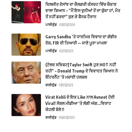
ਦਿਲਜੀਤ ਦੋਸਾਂਝ ਦਾ ਕੈਲਗਰੀ ਕੰਸਰਟ ਵਿੱਚ ਚੌਕਾਣ
ਵਾਲਾ ਬਿਆਨ – “ਮੈਂ ਇਸ ਦੁਨੀਆਂ ਤੋਂ ਜਾ ਚੁੱਕਾ ਹਾਂ, ਮੌਤ
ਤੋਂ ਨਹੀਂ ਡਰਦਾ” ਸੁਣ ਕੇ ਫੈਨਜ਼ ਹੈਰਾਨ
ਪਾਲੀਵੁੱਡ
03/05/2026
Garry Sandhu ’ਤੇ ਧਾਰਮਿਕ ਵਿਵਾਦ ਦਾ ਗੰਭੀਰ
ਦੋਸ਼, FIR ਦੀ ਤਿਆਰੀ — ਜਾਣੋ ਪੂਰਾ ਮਾਮਲਾ
ਪਾਲੀਵੁੱਡ
02/11/2025
(ਟੇਲਰ ਸਵਿਫਟ)Taylor Swift ਹੁਣ HOT ਨਹੀਂ
ਰਹੀ” – Donald Trump ਦੇ ਵਿਵਾਦਤ ਬਿਆਨ ਨੇ
ਇੰਟਰਨੈੱਟ ‘ਤੇ ਮਚਾਈ ਹਲਚਲ
ਬਾਲੀਵੁੱਡ
17/05/2025
Virat Kohli ਦੇ ਇਕ Like ਨਾਲ Avneet ਹੋਈ
Viral! ਸੋਸ਼ਲ ਮੀਡੀਆ ‘ਤੇ ਲੱਗੀ ਅੱਗ…ਵਿਰਾਟ
ਕੋਹਲੀ ਬੋਲੇ !!
ਬਾਲੀਵੁੱਡ
06/05/2025