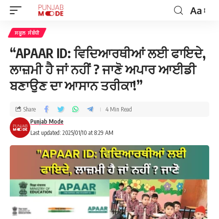
Aa
ਸਕੂਲ ਸੰਬੰਧੀ
“APAAR ID: ਵਿਦਿਆਰਥੀਆਂ ਲਈ ਫਾਇਦੇ,
ਲਾਜ਼ਮੀ ਹੈ ਜਾਂ ਨਹੀਂ ? ਜਾਣੋ ਅਪਾਰ ਆਈਡੀ
ਬਣਾਉਣ ਦਾ ਆਸਾਨ ਤਰੀਕਾ!”
Share
4 Min Read
Punjab Mode
Last updated: 2025/01/10 at 8:29 AM