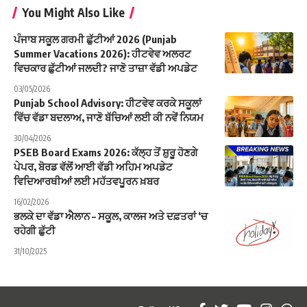
You Might Also Like
ਪੰਜਾਬ ਸਕੂਲ ਗਰਮੀ ਛੁੱਟੀਆਂ 2026 (Punjab
Summer Vacations 2026): ਹੀਟਵੇਵ ਅਲਰਟ
ਵਿਚਕਾਰ ਛੁੱਟੀਆਂ ਜਲਦੀ? ਜਾਣੋ ਤਾਜ਼ਾ ਵੱਡੀ ਅਪਡੇਟ
03/05/2026
Punjab School Advisory: ਹੀਟਵੇਵ ਕਰਕੇ ਸਕੂਲਾਂ
ਵਿੱਚ ਵੱਡਾ ਬਦਲਾਅ, ਜਾਣੋ ਬੱਚਿਆਂ ਲਈ ਕੀ ਨਵੇਂ ਨਿਯਮ
30/04/2026
PSEB Board Exams 2026: ਕੱਲ੍ਹ ਤੋਂ ਸ਼ੁਰੂ ਹੋਣਗੇ
ਪੇਪਰ, ਬੋਰਡ ਵੱਲੋਂ ਆਈ ਵੱਡੀ ਅਹਿਮ ਅਪਡੇਟ
ਵਿਦਿਆਰਥੀਆਂ ਲਈ ਮਹੱਤਵਪੂਰਨ ਖ਼ਬਰ
16/02/2026
ਭਲਕੇ ਦਾ ਵੱਡਾ ਐਲਾਨ – ਸਕੂਲ, ਕਾਲਜ ਅਤੇ ਦਫ਼ਤਰਾਂ ‘ਚ
ਰਹੇਗੀ ਛੁੱਟੀ
31/10/2025