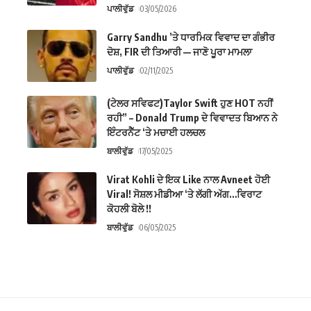
ਪਾਲੀਵੁੱਡ
03/05/2026
Garry Sandhu ’ਤੇ ਧਾਰਮਿਕ ਵਿਵਾਦ ਦਾ ਗੰਭੀਰ
ਦੋਸ਼, FIR ਦੀ ਤਿਆਰੀ — ਜਾਣੋ ਪੂਰਾ ਮਾਮਲਾ
ਪਾਲੀਵੁੱਡ
02/11/2025
(ਟੇਲਰ ਸਵਿਫਟ)Taylor Swift ਹੁਣ HOT ਨਹੀਂ
ਰਹੀ” – Donald Trump ਦੇ ਵਿਵਾਦਤ ਬਿਆਨ ਨੇ
ਇੰਟਰਨੈੱਟ ‘ਤੇ ਮਚਾਈ ਹਲਚਲ
ਬਾਲੀਵੁੱਡ
17/05/2025
Virat Kohli ਦੇ ਇਕ Like ਨਾਲ Avneet ਹੋਈ
Viral! ਸੋਸ਼ਲ ਮੀਡੀਆ ‘ਤੇ ਲੱਗੀ ਅੱਗ…ਵਿਰਾਟ
ਕੋਹਲੀ ਬੋਲੇ !!
ਬਾਲੀਵੁੱਡ
06/05/2025