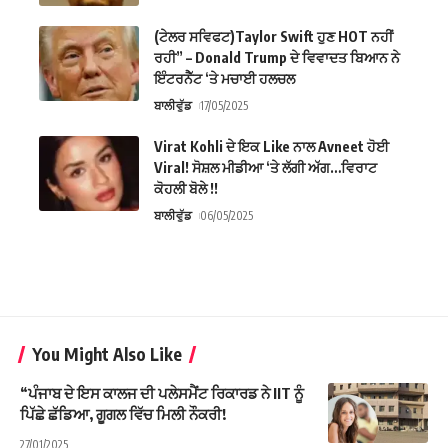
(ਟੇਲਰ ਸਵਿਫਟ)Taylor Swift ਹੁਣ HOT ਨਹੀਂ
ਰਹੀ” – Donald Trump ਦੇ ਵਿਵਾਦਤ ਬਿਆਨ ਨੇ
ਇੰਟਰਨੈੱਟ ‘ਤੇ ਮਚਾਈ ਹਲਚਲ
ਬਾਲੀਵੁੱਡ
17/05/2025
Virat Kohli ਦੇ ਇਕ Like ਨਾਲ Avneet ਹੋਈ
Viral! ਸੋਸ਼ਲ ਮੀਡੀਆ ‘ਤੇ ਲੱਗੀ ਅੱਗ…ਵਿਰਾਟ
ਕੋਹਲੀ ਬੋਲੇ !!
ਬਾਲੀਵੁੱਡ
06/05/2025
You Might Also Like
“ਪੰਜਾਬ ਦੇ ਇਸ ਕਾਲਜ ਦੀ ਪਲੇਸਮੈਂਟ ਰਿਕਾਰਡ ਨੇ IIT ਨੂੰ
ਪਿੱਛੇ ਛੱਡਿਆ, ਗੂਗਲ ਵਿੱਚ ਮਿਲੀ ਨੌਕਰੀ!
27/01/2025