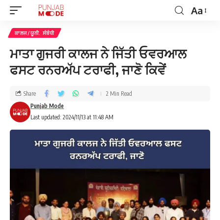
Aa
ਕਾਲਜ/ਯੂਨੀ. ਸੰਬੰਧੀ
ਮਾਤਾ ਗੁਜਰੀ ਕਾਲਜ ਨੇ ਜਿੱਤੀ ਓਵਰਆਲ
ਫਸਟ ਰਨਰਅੱਪ ਟਰਾਫੀ, ਜਾਣੋ ਕਿਵੇਂ
Share
2 Min Read
Punjab Mode
Last updated: 2024/11/13 at 11:48 AM