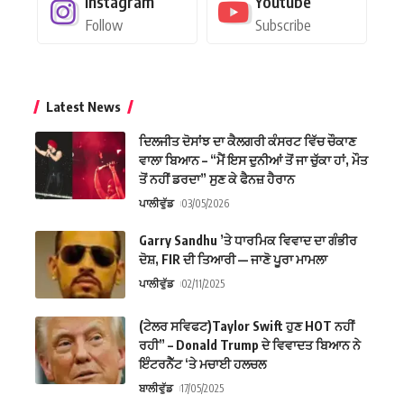
Instagram
Youtube
Follow
Subscribe
Latest News
ਦਿਲਜੀਤ ਦੋਸਾਂਝ ਦਾ ਕੈਲਗਰੀ ਕੰਸਰਟ ਵਿੱਚ ਚੌਕਾਣ
ਵਾਲਾ ਬਿਆਨ – “ਮੈਂ ਇਸ ਦੁਨੀਆਂ ਤੋਂ ਜਾ ਚੁੱਕਾ ਹਾਂ, ਮੌਤ
ਤੋਂ ਨਹੀਂ ਡਰਦਾ” ਸੁਣ ਕੇ ਫੈਨਜ਼ ਹੈਰਾਨ
ਪਾਲੀਵੁੱਡ
03/05/2026
Garry Sandhu ’ਤੇ ਧਾਰਮਿਕ ਵਿਵਾਦ ਦਾ ਗੰਭੀਰ
ਦੋਸ਼, FIR ਦੀ ਤਿਆਰੀ — ਜਾਣੋ ਪੂਰਾ ਮਾਮਲਾ
ਪਾਲੀਵੁੱਡ
02/11/2025
(ਟੇਲਰ ਸਵਿਫਟ)Taylor Swift ਹੁਣ HOT ਨਹੀਂ
ਰਹੀ” – Donald Trump ਦੇ ਵਿਵਾਦਤ ਬਿਆਨ ਨੇ
ਇੰਟਰਨੈੱਟ ‘ਤੇ ਮਚਾਈ ਹਲਚਲ
ਬਾਲੀਵੁੱਡ
17/05/2025