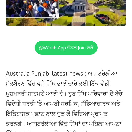
WhatsApp ਚੈਨਲ Join ਕਰੋ
Australia Punjabi latest news : ਆਸਟਰੇਲੀਆ
ਮੈਲਬੌਰਨ ਵਿੱਚ ਵਸੇ ਸਿੱਖ ਭਾਈਚਾਰੇ ਲਈ ਇੱਕ ਵੱਡੀ
ਖੁਸ਼ਖਬਰੀ ਸਾਹਮਣੇ ਆਈ ਹੈ। ਹੁਣ ਸਿੱਖ ਪਰਿਵਾਰਾਂ ਦੇ ਬੱਚੇ
ਵਿਦੇਸ਼ੀ ਧਰਤੀ ‘ਤੇ ਆਪਣੀ ਧਰਮਿਕ, ਸੱਭਿਆਚਾਰਕ ਅਤੇ
ਇਤਿਹਾਸਕ ਪਛਾਣ ਨਾਲ ਜੁੜ ਕੇ ਵਿਦਿਆ ਪ੍ਰਾਪਤ
ਕਰਨਗੇ। ਆਸਟਰੇਲੀਆ ਵਿੱਚ ਸਿੱਖਾਂ ਦਾ ਪਹਿਲਾ ਆਪਣਾ