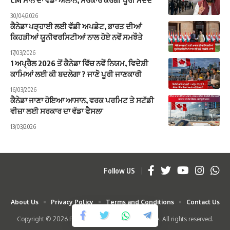
CM ਮਾਨ ਦਾ ਵੱਡਾ ਐਲਾਨ, ਸਰਕਾਰ ਕਰੇਗੀ ਪੂਰੀ ਮਦਦ
30/04/2026
ਕੈਨੇਡਾ ਪੜ੍ਹਾਈ ਲਈ ਵੱਡੀ ਅਪਡੇਟ, ਭਾਰਤ ਦੀਆਂ
ਕਿਹੜੀਆਂ ਯੂਨੀਵਰਸਿਟੀਆਂ ਨਾਲ ਹੋਏ ਨਵੇਂ ਸਮਝੌਤੇ
17/03/2026
1 ਅਪ੍ਰੈਲ 2026 ਤੋਂ ਕੈਨੇਡਾ ਵਿੱਚ ਨਵੇਂ ਨਿਯਮ, ਵਿਦੇਸ਼ੀ
ਕਾਮਿਆਂ ਲਈ ਕੀ ਬਦਲੇਗਾ ? ਜਾਣੋ ਪੂਰੀ ਜਾਣਕਾਰੀ
16/03/2026
ਕੈਨੇਡਾ ਜਾਣਾ ਹੋਇਆ ਆਸਾਨ, ਵਰਕ ਪਰਮਿਟ ਤੇ ਸਟੱਡੀ
ਵੀਜ਼ਾ ਲਈ ਸਰਕਾਰ ਦਾ ਵੱਡਾ ਫੈਸਲਾ
13/03/2026
Follow US
About Us
Privacy Policy
Terms and Conditions
Contact Us
Copyright © 2026 Punjab Mode News & Magazine. All rights reserved.