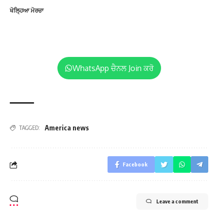
ਖੋਲ੍ਹਿਆ ਮੋਰਚਾ
WhatsApp ਚੈਨਲ Join ਕਰੋ
America news
TAGGED:
Facebook
Leave a comment