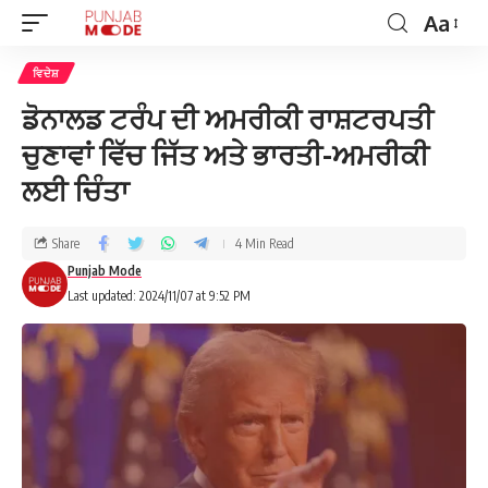
Aa
ਵਿਦੇਸ਼
ਡੋਨਾਲਡ ਟਰੰਪ ਦੀ ਅਮਰੀਕੀ ਰਾਸ਼ਟਰਪਤੀ
ਚੁਣਾਵਾਂ ਵਿੱਚ ਜਿੱਤ ਅਤੇ ਭਾਰਤੀ-ਅਮਰੀਕੀ
ਲਈ ਚਿੰਤਾ
Share
4 Min Read
Punjab Mode
Last updated: 2024/11/07 at 9:52 PM