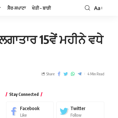
Aa
ਸੈਰ-ਸਪਾਟਾ
ਖੇਤੀ – ਬਾੜੀ
ਲਗਾਤਾਰ 15ਵੇਂ ਮਹੀਨੇ ਵਧੇ
Share
4 Min Read
Stay Connected
Facebook
Twitter
Like
Follow