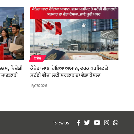
ਵਿਦੇਸ਼
ਨਿਯਮ, ਵਿਦੇਸ਼ੀ
ਕੈਨੇਡਾ ਜਾਣਾ ਹੋਇਆ ਆਸਾਨ, ਵਰਕ ਪਰਮਿਟ ਤੇ
ੀ ਜਾਣਕਾਰੀ
ਸਟੱਡੀ ਵੀਜ਼ਾ ਲਈ ਸਰਕਾਰ ਦਾ ਵੱਡਾ ਫੈਸਲਾ
13/03/2026
Follow US