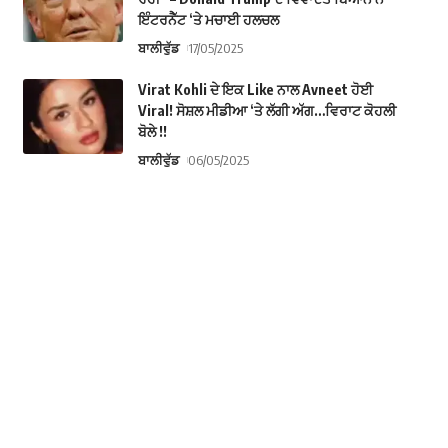
ਇੰਟਰਨੈੱਟ ‘ਤੇ ਮਚਾਈ ਹਲਚਲ
ਬਾਲੀਵੁੱਡ
17/05/2025
Virat Kohli ਦੇ ਇਕ Like ਨਾਲ Avneet ਹੋਈ
Viral! ਸੋਸ਼ਲ ਮੀਡੀਆ ‘ਤੇ ਲੱਗੀ ਅੱਗ…ਵਿਰਾਟ ਕੋਹਲੀ
ਬੋਲੇ !!
ਬਾਲੀਵੁੱਡ
06/05/2025