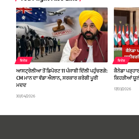
ਵਿਦੇਸ਼
ਵਿਦੇਸ਼
ਆਸਟ੍ਰੇਲੀਆ ਤੋਂ ਡਿਪੋਰਟ 11 ਪੰਜਾਬੀ ਦਿੱਲੀ ਪਹੁੰਚਣਗੇ:
ਕੈਨੇਡਾ ਪੜ੍ਹ
CM ਮਾਨ ਦਾ ਵੱਡਾ ਐਲਾਨ, ਸਰਕਾਰ ਕਰੇਗੀ ਪੂਰੀ
ਕਿਹੜੀਆਂ ਯੂਨ
ਮਦਦ
17/03/2026
30/04/2026