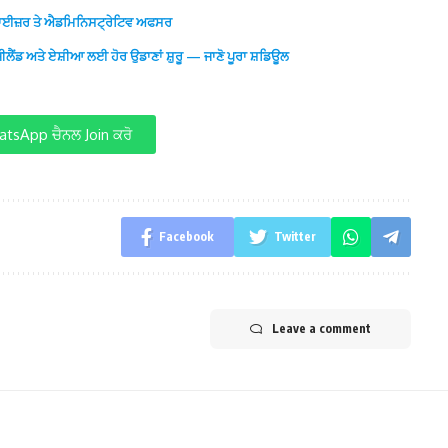
ਐਡਵਾਈਜ਼ਰ ਤੇ ਐਡਮਿਨਿਸਟ੍ਰੇਟਿਵ ਅਫਸਰ
ੀਲੈਂਡ ਅਤੇ ਏਸ਼ੀਆ ਲਈ ਹੋਰ ਉਡਾਣਾਂ ਸ਼ੁਰੂ — ਜਾਣੋ ਪੂਰਾ ਸ਼ਡਿਊਲ
tsApp ਚੈਨਲ Join ਕਰੋ
Facebook
Twitter
Leave a comment