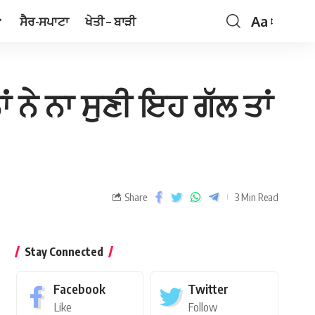
Aa
ਸੈਰ-ਸਪਾਟਾ
ਖੇਤੀ – ਬਾੜੀ
ਨੇ ਨਾ ਸੁਣੀ ਇਹ ਗੱਲ ਤਾਂ
Share
3 Min Read
Stay Connected
Facebook
Twitter
Like
Follow