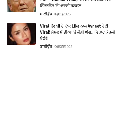
ਇੰਟਰਨੈੱਟ ‘ਤੇ ਮਚਾਈ ਹਲਚਲ
ਬਾਲੀਵੁੱਡ
17/05/2025
Virat Kohli ਦੇ ਇਕ Like ਨਾਲ Avneet ਹੋਈ
Viral! ਸੋਸ਼ਲ ਮੀਡੀਆ ‘ਤੇ ਲੱਗੀ ਅੱਗ…ਵਿਰਾਟ ਕੋਹਲੀ
ਬੋਲੇ !!
ਬਾਲੀਵੁੱਡ
06/05/2025