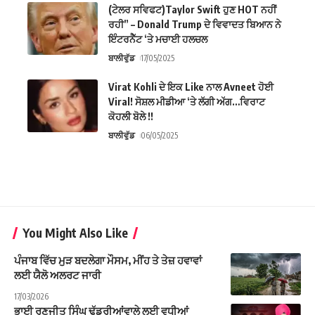
(ਟੇਲਰ ਸਵਿਫਟ)Taylor Swift ਹੁਣ HOT ਨਹੀਂ
ਰਹੀ” – Donald Trump ਦੇ ਵਿਵਾਦਤ ਬਿਆਨ ਨੇ
ਇੰਟਰਨੈੱਟ ‘ਤੇ ਮਚਾਈ ਹਲਚਲ
ਬਾਲੀਵੁੱਡ
17/05/2025
Virat Kohli ਦੇ ਇਕ Like ਨਾਲ Avneet ਹੋਈ
Viral! ਸੋਸ਼ਲ ਮੀਡੀਆ ‘ਤੇ ਲੱਗੀ ਅੱਗ…ਵਿਰਾਟ
ਕੋਹਲੀ ਬੋਲੇ !!
ਬਾਲੀਵੁੱਡ
06/05/2025
You Might Also Like
ਪੰਜਾਬ ਵਿੱਚ ਮੁੜ ਬਦਲੇਗਾ ਮੌਸਮ, ਮੀਂਹ ਤੇ ਤੇਜ਼ ਹਵਾਵਾਂ
ਲਈ ਯੈਲੋ ਅਲਰਟ ਜਾਰੀ
17/03/2026
ਭਾਈ ਰਣਜੀਤ ਸਿੰਘ ਢੱਡਰੀਆਂਵਾਲੇ ਲਈ ਵਧੀਆਂ