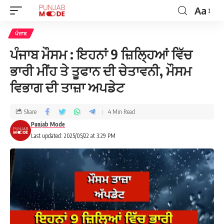
Aa
ਪੰਜਾਬ
ਪੰਜਾਬ ਮੌਸਮ : ਇਹਨਾਂ 9 ਜ਼ਿਲ੍ਹਿਆਂ ਵਿੱਚ
ਭਾਰੀ ਮੀਂਹ ਤੇ ਤੂਫਾਨ ਦੀ ਚੇਤਾਵਨੀ, ਮੌਸਮ
ਵਿਭਾਗ ਦੀ ਤਾਜ਼ਾ ਅਪਡੇਟ
Share
4 Min Read
Punjab Mode
Last updated: 2025/05/22 at 3:29 PM