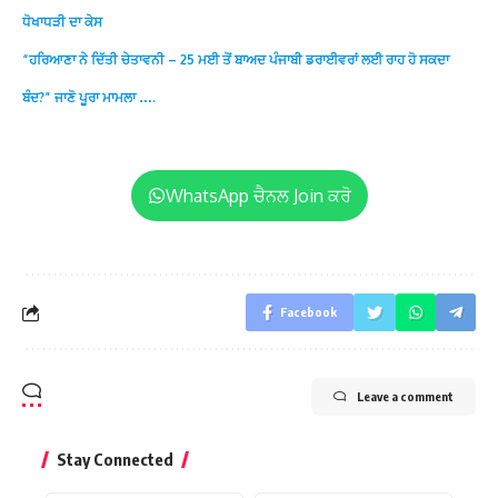
ਧੋਖਾਧੜੀ ਦਾ ਕੇਸ
“ਹਰਿਆਣਾ ਨੇ ਦਿੱਤੀ ਚੇਤਾਵਨੀ – 25 ਮਈ ਤੋਂ ਬਾਅਦ ਪੰਜਾਬੀ ਡਰਾਈਵਰਾਂ ਲਈ ਰਾਹ ਹੋ ਸਕਦਾ
ਬੰਦ?” ਜਾਣੋ ਪੂਰਾ ਮਾਮਲਾ ….
WhatsApp ਚੈਨਲ Join ਕਰੋ
Facebook
Leave a comment
Stay Connected