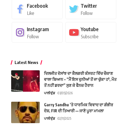
Facebook
Twitter
Like
Follow
Instagram
Youtube
Follow
Subscribe
Latest News
ਦਿਲਜੀਤ ਦੋਸਾਂਝ ਦਾ ਕੈਲਗਰੀ ਕੰਸਰਟ ਵਿੱਚ ਚੌਕਾਣ
ਵਾਲਾ ਬਿਆਨ – “ਮੈਂ ਇਸ ਦੁਨੀਆਂ ਤੋਂ ਜਾ ਚੁੱਕਾ ਹਾਂ, ਮੌਤ
ਤੋਂ ਨਹੀਂ ਡਰਦਾ” ਸੁਣ ਕੇ ਫੈਨਜ਼ ਹੈਰਾਨ
ਪਾਲੀਵੁੱਡ
03/05/2026
Garry Sandhu ’ਤੇ ਧਾਰਮਿਕ ਵਿਵਾਦ ਦਾ ਗੰਭੀਰ
ਦੋਸ਼, FIR ਦੀ ਤਿਆਰੀ — ਜਾਣੋ ਪੂਰਾ ਮਾਮਲਾ
ਪਾਲੀਵੁੱਡ
02/11/2025