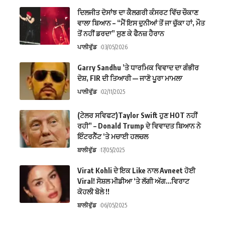
ਦਿਲਜੀਤ ਦੋਸਾਂਝ ਦਾ ਕੈਲਗਰੀ ਕੰਸਰਟ ਵਿੱਚ ਚੌਕਾਣ
ਵਾਲਾ ਬਿਆਨ – “ਮੈਂ ਇਸ ਦੁਨੀਆਂ ਤੋਂ ਜਾ ਚੁੱਕਾ ਹਾਂ, ਮੌਤ
ਤੋਂ ਨਹੀਂ ਡਰਦਾ” ਸੁਣ ਕੇ ਫੈਨਜ਼ ਹੈਰਾਨ
ਪਾਲੀਵੁੱਡ
03/05/2026
Garry Sandhu ’ਤੇ ਧਾਰਮਿਕ ਵਿਵਾਦ ਦਾ ਗੰਭੀਰ
ਦੋਸ਼, FIR ਦੀ ਤਿਆਰੀ — ਜਾਣੋ ਪੂਰਾ ਮਾਮਲਾ
ਪਾਲੀਵੁੱਡ
02/11/2025
(ਟੇਲਰ ਸਵਿਫਟ)Taylor Swift ਹੁਣ HOT ਨਹੀਂ
ਰਹੀ” – Donald Trump ਦੇ ਵਿਵਾਦਤ ਬਿਆਨ ਨੇ
ਇੰਟਰਨੈੱਟ ‘ਤੇ ਮਚਾਈ ਹਲਚਲ
ਬਾਲੀਵੁੱਡ
17/05/2025
Virat Kohli ਦੇ ਇਕ Like ਨਾਲ Avneet ਹੋਈ
Viral! ਸੋਸ਼ਲ ਮੀਡੀਆ ‘ਤੇ ਲੱਗੀ ਅੱਗ…ਵਿਰਾਟ
ਕੋਹਲੀ ਬੋਲੇ !!
ਬਾਲੀਵੁੱਡ
06/05/2025