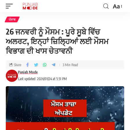
Aa
ਪੰਜਾਬ
26 ਜਨਵਰੀ ਨੂੰ ਮੌਸਮ : ਪੂਰੇ ਸੂਬੇ ਵਿੱਚ
ਅਲਰਟ, ਇਨ੍ਹਾਂ ਜ਼ਿਲ੍ਹਿਆਂ ਲਈ ਮੌਸਮ
ਵਿਭਾਗ ਦੀ ਖਾਸ ਚੇਤਾਵਨੀ
Share
3 Min Read
Punjab Mode
Last updated: 2026/01/24 at 5:51 PM