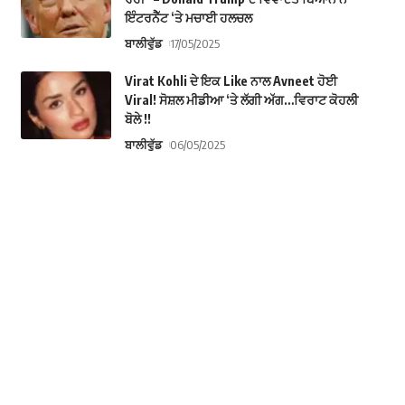
ਇੰਟਰਨੈੱਟ ‘ਤੇ ਮਚਾਈ ਹਲਚਲ
ਬਾਲੀਵੁੱਡ
17/05/2025
Virat Kohli ਦੇ ਇਕ Like ਨਾਲ Avneet ਹੋਈ
Viral! ਸੋਸ਼ਲ ਮੀਡੀਆ ‘ਤੇ ਲੱਗੀ ਅੱਗ…ਵਿਰਾਟ ਕੋਹਲੀ
ਬੋਲੇ !!
ਬਾਲੀਵੁੱਡ
06/05/2025