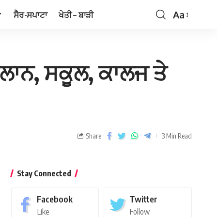
Aa
ਸੈਰ-ਸਪਾਟਾ
ਖੇਤੀ – ਬਾੜੀ
ਐਲਾਨ, ਸਕੂਲ, ਕਾਲਜ ਤੇ
Share
3 Min Read
Stay Connected
Facebook
Twitter
Like
Follow