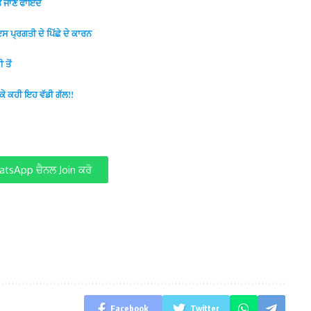
ੇ ਜਾਣੋ ਫਾਇਦੇ
ਸ ਪ੍ਰਗਤੀ ਦੇ ਪਿੱਛੇ ਦੇ ਕਾਰਨ
 ਤੋਂ
ਕੇ ਕਹੀ ਇਹ ਵੱਡੀ ਗੱਲ!!
tsApp ਚੈਨਲ Join ਕਰੋ
Facebook
Twitter