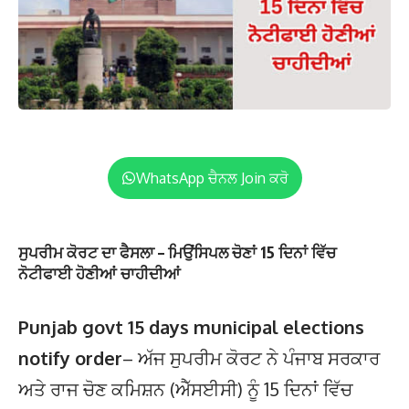
WhatsApp ਚੈਨਲ Join ਕਰੋ
ਸੁਪਰੀਮ ਕੋਰਟ ਦਾ ਫੈਸਲਾ – ਮਿਉਂਸਿਪਲ ਚੋਣਾਂ 15 ਦਿਨਾਂ ਵਿੱਚ
ਨੋਟੀਫਾਈ ਹੋਣੀਆਂ ਚਾਹੀਦੀਆਂ
Punjab govt 15 days municipal elections
notify order
– ਅੱਜ ਸੁਪਰੀਮ ਕੋਰਟ ਨੇ ਪੰਜਾਬ ਸਰਕਾਰ
ਅਤੇ ਰਾਜ ਚੋਣ ਕਮਿਸ਼ਨ (ਐੱਸਈਸੀ) ਨੂੰ 15 ਦਿਨਾਂ ਵਿੱਚ