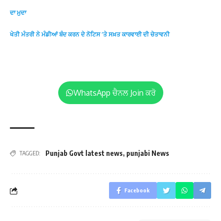
ਦਾ ਮੁਦਾ
ਖੇਤੀ ਮੰਤਰੀ ਨੇ ਮੰਡੀਆਂ ਬੰਦ ਕਰਨ ਦੇ ਨੋਟਿਸ ‘ਤੇ ਸਖ਼ਤ ਕਾਰਵਾਈ ਦੀ ਚੇਤਾਵਨੀ
WhatsApp ਚੈਨਲ Join ਕਰੋ
Punjab Govt latest news
,
punjabi News
TAGGED:
Facebook