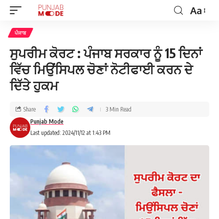
Aa
ਪੰਜਾਬ
ਸੁਪਰੀਮ ਕੋਰਟ : ਪੰਜਾਬ ਸਰਕਾਰ ਨੂੰ 15 ਦਿਨਾਂ
ਵਿੱਚ ਮਿਉਂਸਿਪਲ ਚੋਣਾਂ ਨੋਟੀਫਾਈ ਕਰਨ ਦੇ
ਦਿੱਤੇ ਹੁਕਮ
Share
3 Min Read
Punjab Mode
Last updated: 2024/11/12 at 1:43 PM