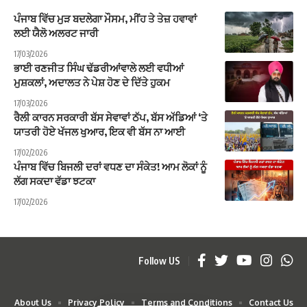
ਪੰਜਾਬ ਵਿੱਚ ਮੁੜ ਬਦਲੇਗਾ ਮੌਸਮ, ਮੀਂਹ ਤੇ ਤੇਜ਼ ਹਵਾਵਾਂ
ਲਈ ਯੈਲੋ ਅਲਰਟ ਜਾਰੀ
17/03/2026
ਭਾਈ ਰਣਜੀਤ ਸਿੰਘ ਢੱਡਰੀਆਂਵਾਲੇ ਲਈ ਵਧੀਆਂ
ਮੁਸ਼ਕਲਾਂ, ਅਦਾਲਤ ਨੇ ਪੇਸ਼ ਹੋਣ ਦੇ ਦਿੱਤੇ ਹੁਕਮ
17/03/2026
ਰੈਲੀ ਕਾਰਨ ਸਰਕਾਰੀ ਬੱਸ ਸੇਵਾਵਾਂ ਠੱਪ, ਬੱਸ ਅੱਡਿਆਂ ‘ਤੇ
ਯਾਤਰੀ ਹੋਏ ਖੱਜਲ ਖੁਆਰ, ਇਕ ਵੀ ਬੱਸ ਨਾ ਆਈ
17/02/2026
ਪੰਜਾਬ ਵਿੱਚ ਬਿਜਲੀ ਦਰਾਂ ਵਧਣ ਦਾ ਸੰਕੇਤ! ਆਮ ਲੋਕਾਂ ਨੂੰ
ਲੱਗ ਸਕਦਾ ਵੱਡਾ ਝਟਕਾ
17/02/2026
Follow US
About Us
Privacy Policy
Terms and Conditions
Contact Us