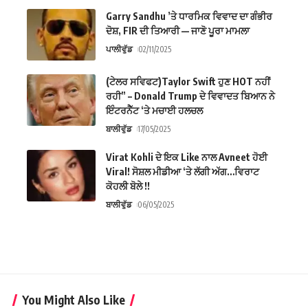
Garry Sandhu ’ਤੇ ਧਾਰਮਿਕ ਵਿਵਾਦ ਦਾ ਗੰਭੀਰ
ਦੋਸ਼, FIR ਦੀ ਤਿਆਰੀ — ਜਾਣੋ ਪੂਰਾ ਮਾਮਲਾ
ਪਾਲੀਵੁੱਡ
02/11/2025
(ਟੇਲਰ ਸਵਿਫਟ)Taylor Swift ਹੁਣ HOT ਨਹੀਂ
ਰਹੀ” – Donald Trump ਦੇ ਵਿਵਾਦਤ ਬਿਆਨ ਨੇ
ਇੰਟਰਨੈੱਟ ‘ਤੇ ਮਚਾਈ ਹਲਚਲ
ਬਾਲੀਵੁੱਡ
17/05/2025
Virat Kohli ਦੇ ਇਕ Like ਨਾਲ Avneet ਹੋਈ
Viral! ਸੋਸ਼ਲ ਮੀਡੀਆ ‘ਤੇ ਲੱਗੀ ਅੱਗ…ਵਿਰਾਟ
ਕੋਹਲੀ ਬੋਲੇ !!
ਬਾਲੀਵੁੱਡ
06/05/2025
You Might Also Like