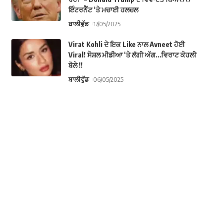
ਇੰਟਰਨੈੱਟ ‘ਤੇ ਮਚਾਈ ਹਲਚਲ
ਬਾਲੀਵੁੱਡ
17/05/2025
Virat Kohli ਦੇ ਇਕ Like ਨਾਲ Avneet ਹੋਈ
Viral! ਸੋਸ਼ਲ ਮੀਡੀਆ ‘ਤੇ ਲੱਗੀ ਅੱਗ…ਵਿਰਾਟ ਕੋਹਲੀ
ਬੋਲੇ !!
ਬਾਲੀਵੁੱਡ
06/05/2025