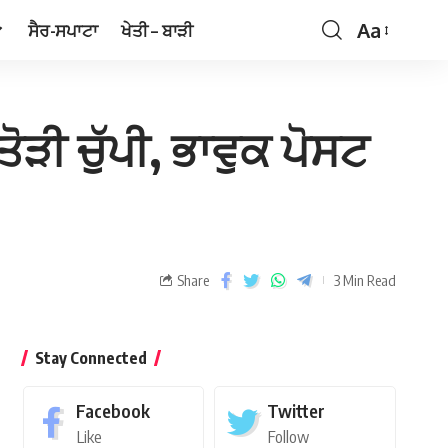
Aa
ਸੈਰ-ਸਪਾਟਾ
ਖੇਤੀ – ਬਾੜੀ
ਤੋੜੀ ਚੁੱਪੀ, ਭਾਵੁਕ ਪੋਸਟ
Share
3 Min Read
Stay Connected
Facebook
Twitter
Like
Follow