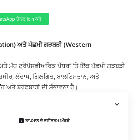
tsApp ਚੈਨਲ Join ਕਰੋ
lation) ਅਤੇ ਪੱਛਮੀ ਗੜਬੜੀ (Western
ਅਤੇ ਮੱਧ ਟ੍ਰੋਪੋਸਫੀਅਰਿਕ ਪੱਧਰਾਂ ‘ਤੇ ਇੱਕ ਪੱਛਮੀ ਗੜਬੜੀ
ਸ਼ਮੀਰ, ਲੱਦਾਖ, ਗਿਲਗਿਤ, ਬਾਲਟਿਸਤਾਨ, ਅਤੇ
ਂਹ ਅਤੇ ਬਰਫ਼ਬਾਰੀ ਦੀ ਸੰਭਾਵਨਾ ਹੈ।
ਤਾਪਮਾਨ ਦੇ ਨਵੀਨਤਮ ਅੰਕੜੇ