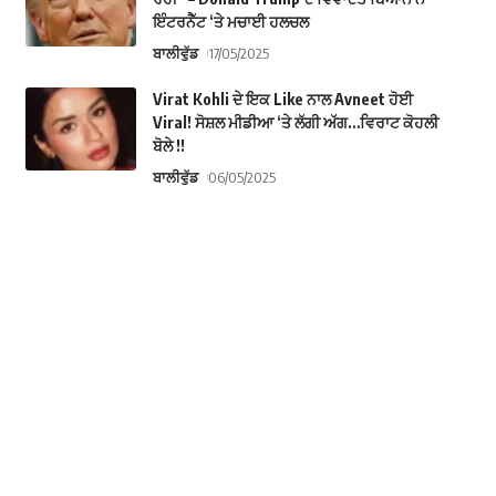
ਇੰਟਰਨੈੱਟ ‘ਤੇ ਮਚਾਈ ਹਲਚਲ
ਬਾਲੀਵੁੱਡ
17/05/2025
Virat Kohli ਦੇ ਇਕ Like ਨਾਲ Avneet ਹੋਈ
Viral! ਸੋਸ਼ਲ ਮੀਡੀਆ ‘ਤੇ ਲੱਗੀ ਅੱਗ…ਵਿਰਾਟ ਕੋਹਲੀ
ਬੋਲੇ !!
ਬਾਲੀਵੁੱਡ
06/05/2025