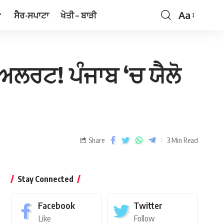
Aa
ਸੈਰ-ਸਪਾਟਾ
ਖੇਤੀ – ਬਾੜੀ
 ਅਲਰਟ! ਪੰਜਾਬ ‘ਚ ਯੈਲੋ
Share
3 Min Read
Stay Connected
Facebook
Twitter
Like
Follow