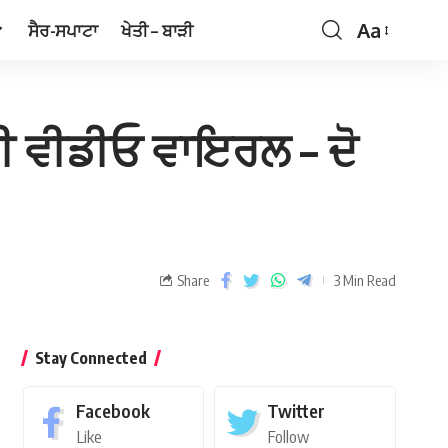
Aa
ਸੈਰ-ਸਪਾਟਾ
ਖੇਤੀ – ਬਾੜੀ
ਨ ਦੀ ਵੀਡੀਓ ਵਾਇਰਲ – ਦੋ
Share
3 Min Read
Stay Connected
Facebook
Twitter
Like
Follow