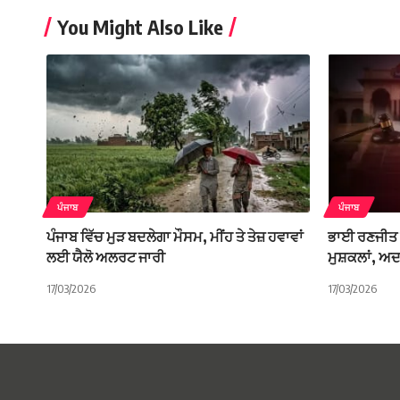
You Might Also Like
ਪੰਜਾਬ
ਪੰਜਾਬ
ਪੰਜਾਬ ਵਿੱਚ ਮੁੜ ਬਦਲੇਗਾ ਮੌਸਮ, ਮੀਂਹ ਤੇ ਤੇਜ਼ ਹਵਾਵਾਂ
ਭਾਈ ਰਣਜੀਤ 
ਲਈ ਯੈਲੋ ਅਲਰਟ ਜਾਰੀ
ਮੁਸ਼ਕਲਾਂ, ਅਦਾ
17/03/2026
17/03/2026