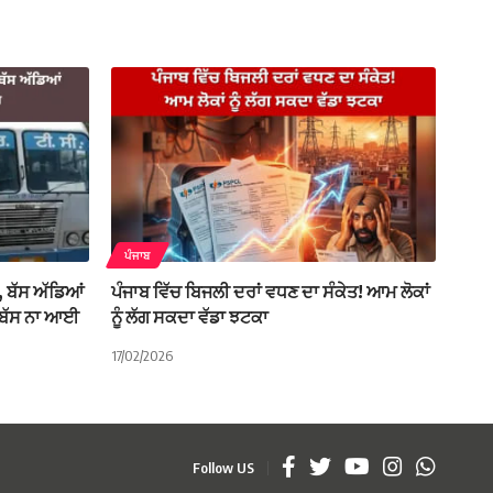
ਪੰਜਾਬ
, ਬੱਸ ਅੱਡਿਆਂ
ਪੰਜਾਬ ਵਿੱਚ ਬਿਜਲੀ ਦਰਾਂ ਵਧਣ ਦਾ ਸੰਕੇਤ! ਆਮ ਲੋਕਾਂ
ੀ ਬੱਸ ਨਾ ਆਈ
ਨੂੰ ਲੱਗ ਸਕਦਾ ਵੱਡਾ ਝਟਕਾ
17/02/2026
Follow US