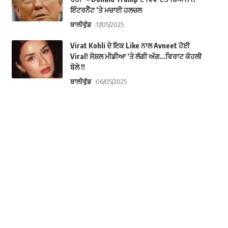
ਇੰਟਰਨੈੱਟ ‘ਤੇ ਮਚਾਈ ਹਲਚਲ
ਬਾਲੀਵੁੱਡ
17/05/2025
Virat Kohli ਦੇ ਇਕ Like ਨਾਲ Avneet ਹੋਈ
Viral! ਸੋਸ਼ਲ ਮੀਡੀਆ ‘ਤੇ ਲੱਗੀ ਅੱਗ…ਵਿਰਾਟ ਕੋਹਲੀ
ਬੋਲੇ !!
ਬਾਲੀਵੁੱਡ
06/05/2025