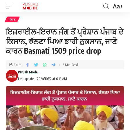
Aa
ਪੰਜਾਬ
ਇਜ਼ਰਾਈਲ-ਇਰਾਨ ਜੰਗ ਤੋਂ ਪ੍ਰੇਸ਼ਾਨ ਪੰਜਾਬ ਦੇ
ਕਿਸਾਨ, ਝੱਲਣਾ ਪਿਆ ਭਾਰੀ ਨੁਕਸਾਨ, ਜਾਣੋ
ਕਾਰਨ Basmati 1509 price drop
Share
5 Min Read
Punjab Mode
Last updated: 2024/10/22 at 6:13 AM