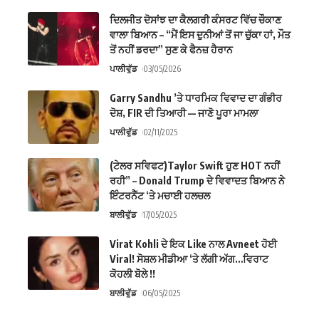
ਦਿਲਜੀਤ ਦੋਸਾਂਝ ਦਾ ਕੈਲਗਰੀ ਕੰਸਰਟ ਵਿੱਚ ਚੌਕਾਣ
ਵਾਲਾ ਬਿਆਨ – “ਮੈਂ ਇਸ ਦੁਨੀਆਂ ਤੋਂ ਜਾ ਚੁੱਕਾ ਹਾਂ, ਮੌਤ
ਤੋਂ ਨਹੀਂ ਡਰਦਾ” ਸੁਣ ਕੇ ਫੈਨਜ਼ ਹੈਰਾਨ
ਪਾਲੀਵੁੱਡ
03/05/2026
Garry Sandhu ’ਤੇ ਧਾਰਮਿਕ ਵਿਵਾਦ ਦਾ ਗੰਭੀਰ
ਦੋਸ਼, FIR ਦੀ ਤਿਆਰੀ — ਜਾਣੋ ਪੂਰਾ ਮਾਮਲਾ
ਪਾਲੀਵੁੱਡ
02/11/2025
(ਟੇਲਰ ਸਵਿਫਟ)Taylor Swift ਹੁਣ HOT ਨਹੀਂ
ਰਹੀ” – Donald Trump ਦੇ ਵਿਵਾਦਤ ਬਿਆਨ ਨੇ
ਇੰਟਰਨੈੱਟ ‘ਤੇ ਮਚਾਈ ਹਲਚਲ
ਬਾਲੀਵੁੱਡ
17/05/2025
Virat Kohli ਦੇ ਇਕ Like ਨਾਲ Avneet ਹੋਈ
Viral! ਸੋਸ਼ਲ ਮੀਡੀਆ ‘ਤੇ ਲੱਗੀ ਅੱਗ…ਵਿਰਾਟ
ਕੋਹਲੀ ਬੋਲੇ !!
ਬਾਲੀਵੁੱਡ
06/05/2025