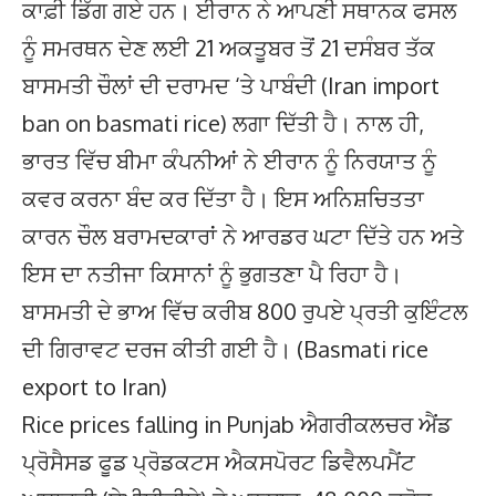
ਕਾਫ਼ੀ ਡਿੱਗ ਗਏ ਹਨ। ਈਰਾਨ ਨੇ ਆਪਣੀ ਸਥਾਨਕ ਫਸਲ
ਨੂੰ ਸਮਰਥਨ ਦੇਣ ਲਈ 21 ਅਕਤੂਬਰ ਤੋਂ 21 ਦਸੰਬਰ ਤੱਕ
ਬਾਸਮਤੀ ਚੌਲਾਂ ਦੀ ਦਰਾਮਦ ‘ਤੇ ਪਾਬੰਦੀ (Iran import
ban on basmati rice) ਲਗਾ ਦਿੱਤੀ ਹੈ। ਨਾਲ ਹੀ,
ਭਾਰਤ ਵਿੱਚ ਬੀਮਾ ਕੰਪਨੀਆਂ ਨੇ ਈਰਾਨ ਨੂੰ ਨਿਰਯਾਤ ਨੂੰ
ਕਵਰ ਕਰਨਾ ਬੰਦ ਕਰ ਦਿੱਤਾ ਹੈ। ਇਸ ਅਨਿਸ਼ਚਿਤਤਾ
ਕਾਰਨ ਚੌਲ ਬਰਾਮਦਕਾਰਾਂ ਨੇ ਆਰਡਰ ਘਟਾ ਦਿੱਤੇ ਹਨ ਅਤੇ
ਇਸ ਦਾ ਨਤੀਜਾ ਕਿਸਾਨਾਂ ਨੂੰ ਭੁਗਤਣਾ ਪੈ ਰਿਹਾ ਹੈ।
ਬਾਸਮਤੀ ਦੇ ਭਾਅ ਵਿੱਚ ਕਰੀਬ 800 ਰੁਪਏ ਪ੍ਰਤੀ ਕੁਇੰਟਲ
ਦੀ ਗਿਰਾਵਟ ਦਰਜ ਕੀਤੀ ਗਈ ਹੈ। (Basmati rice
export to Iran)
Rice prices falling in Punjab ਐਗਰੀਕਲਚਰ ਐਂਡ
ਪ੍ਰੋਸੈਸਡ ਫੂਡ ਪ੍ਰੋਡਕਟਸ ਐਕਸਪੋਰਟ ਡਿਵੈਲਪਮੈਂਟ