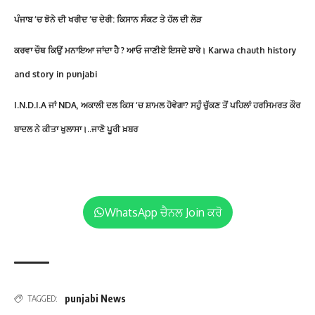
ਪੰਜਾਬ ‘ਚ ਝੋਨੇ ਦੀ ਖਰੀਦ ‘ਚ ਦੇਰੀ: ਕਿਸਾਨ ਸੰਕਟ ਤੇ ਹੱਲ ਦੀ ਲੋੜ
ਕਰਵਾ ਚੌਥ ਕਿਉਂ ਮਨਾਇਆ ਜਾਂਦਾ ਹੈ ? ਆਓ ਜਾਣੀਏ ਇਸਦੇ ਬਾਰੇ। Karwa chauth history
and story in punjabi
I.N.D.I.A ਜਾਂ NDA, ਅਕਾਲੀ ਦਲ ਕਿਸ ‘ਚ ਸ਼ਾਮਲ ਹੋਵੇਗਾ? ਸਹੁੰ ਚੁੱਕਣ ਤੋਂ ਪਹਿਲਾਂ ਹਰਸਿਮਰਤ ਕੌਰ
ਬਾਦਲ ਨੇ ਕੀਤਾ ਖੁਲਾਸਾ।..ਜਾਣੋ ਪੂਰੀ ਖ਼ਬਰ
WhatsApp ਚੈਨਲ Join ਕਰੋ
punjabi News
TAGGED: