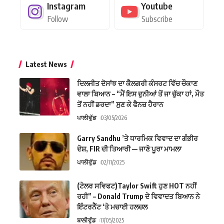
Instagram
Youtube
Follow
Subscribe
Latest News
ਦਿਲਜੀਤ ਦੋਸਾਂਝ ਦਾ ਕੈਲਗਰੀ ਕੰਸਰਟ ਵਿੱਚ ਚੌਕਾਣ
ਵਾਲਾ ਬਿਆਨ – “ਮੈਂ ਇਸ ਦੁਨੀਆਂ ਤੋਂ ਜਾ ਚੁੱਕਾ ਹਾਂ, ਮੌਤ
ਤੋਂ ਨਹੀਂ ਡਰਦਾ” ਸੁਣ ਕੇ ਫੈਨਜ਼ ਹੈਰਾਨ
ਪਾਲੀਵੁੱਡ
03/05/2026
Garry Sandhu ’ਤੇ ਧਾਰਮਿਕ ਵਿਵਾਦ ਦਾ ਗੰਭੀਰ
ਦੋਸ਼, FIR ਦੀ ਤਿਆਰੀ — ਜਾਣੋ ਪੂਰਾ ਮਾਮਲਾ
ਪਾਲੀਵੁੱਡ
02/11/2025
(ਟੇਲਰ ਸਵਿਫਟ)Taylor Swift ਹੁਣ HOT ਨਹੀਂ
ਰਹੀ” – Donald Trump ਦੇ ਵਿਵਾਦਤ ਬਿਆਨ ਨੇ
ਇੰਟਰਨੈੱਟ ‘ਤੇ ਮਚਾਈ ਹਲਚਲ
ਬਾਲੀਵੁੱਡ
17/05/2025