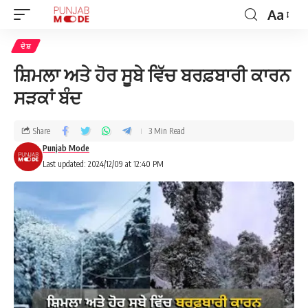
Aa
ਦੇਸ਼
ਸ਼ਿਮਲਾ ਅਤੇ ਹੋਰ ਸੂਬੇ ਵਿੱਚ ਬਰਫ਼ਬਾਰੀ ਕਾਰਨ
ਸੜਕਾਂ ਬੰਦ
Share
3 Min Read
Punjab Mode
Last updated: 2024/12/09 at 12:40 PM