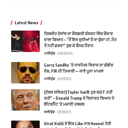
Latest News
ਦਿਲਜੀਤ ਦੋਸਾਂਝ ਦਾ ਕੈਲਗਰੀ ਕੰਸਰਟ ਵਿੱਚ ਚੌਕਾਣ
ਵਾਲਾ ਬਿਆਨ – “ਮੈਂ ਇਸ ਦੁਨੀਆਂ ਤੋਂ ਜਾ ਚੁੱਕਾ ਹਾਂ, ਮੌਤ
ਤੋਂ ਨਹੀਂ ਡਰਦਾ” ਸੁਣ ਕੇ ਫੈਨਜ਼ ਹੈਰਾਨ
ਪਾਲੀਵੁੱਡ
03/05/2026
Garry Sandhu ’ਤੇ ਧਾਰਮਿਕ ਵਿਵਾਦ ਦਾ ਗੰਭੀਰ
ਦੋਸ਼, FIR ਦੀ ਤਿਆਰੀ — ਜਾਣੋ ਪੂਰਾ ਮਾਮਲਾ
ਪਾਲੀਵੁੱਡ
02/11/2025
(ਟੇਲਰ ਸਵਿਫਟ)Taylor Swift ਹੁਣ HOT ਨਹੀਂ
ਰਹੀ” – Donald Trump ਦੇ ਵਿਵਾਦਤ ਬਿਆਨ ਨੇ
ਇੰਟਰਨੈੱਟ ‘ਤੇ ਮਚਾਈ ਹਲਚਲ
ਬਾਲੀਵੁੱਡ
17/05/2025
Virat Kohli ਦੇ ਇਕ Like ਨਾਲ Avneet ਹੋਈ