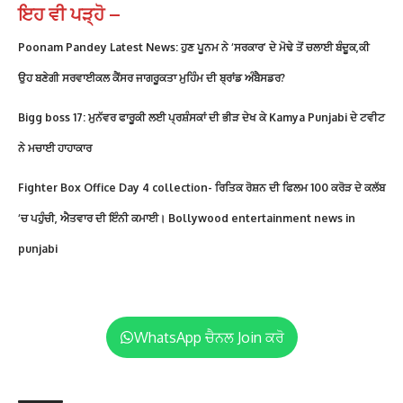
ਇਹ ਵੀ ਪੜ੍ਹੋ –
Poonam Pandey Latest News: ਹੁਣ ਪੂਨਮ ਨੇ ‘ਸਰਕਾਰ’ ਦੇ ਮੋਢੇ ਤੋਂ ਚਲਾਈ ਬੰਦੂਕ,ਕੀ
ਉਹ ਬਣੇਗੀ ਸਰਵਾਈਕਲ ਕੈਂਸਰ ਜਾਗਰੂਕਤਾ ਮੁਹਿੰਮ ਦੀ ਬ੍ਰਾਂਡ ਅੰਬੈਸਡਰ?
Bigg boss 17: ਮੁਨੱਵਰ ਫਾਰੂਕੀ ਲਈ ਪ੍ਰਸ਼ੰਸਕਾਂ ਦੀ ਭੀੜ ਦੇਖ ਕੇ Kamya Punjabi ਦੇ ਟਵੀਟ
ਨੇ ਮਚਾਈ ਹਾਹਾਕਾਰ
Fighter Box Office Day 4 collection- ਰਿਤਿਕ ਰੋਸ਼ਨ ਦੀ ਫਿਲਮ 100 ਕਰੋੜ ਦੇ ਕਲੱਬ
‘ਚ ਪਹੁੰਚੀ, ਐਤਵਾਰ ਦੀ ਇੰਨੀ ਕਮਾਈ। Bollywood entertainment news in
punjabi
WhatsApp ਚੈਨਲ Join ਕਰੋ