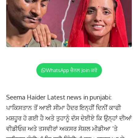
WhatsApp ਚੈਨਲ Join ਕਰੋ
Seema Haider Latest news in punjabi:
ਪਾਕਿਸਤਾਨ ਤੋਂ ਆਈ ਸੀਮਾ ਹੈਦਰ ਇਨ੍ਹੀਂ ਦਿਨੀਂ ਕਾਫੀ
ਮਸ਼ਹੂਰ ਹੋ ਗਈ ਹੈ ਅਤੇ ਤੁਹਾਨੂੰ ਦੱਸ ਦੇਈਏ ਕਿ ਉਨ੍ਹਾਂ ਦੀਆਂ
ਵੀਡੀਓਜ਼ ਅਤੇ ਤਸਵੀਰਾਂ ਅਕਸਰ ਸੋਸ਼ਲ ਮੀਡੀਆ ‘ਤੇ