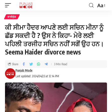
Aa
ਬਾਲੀਵੁੱਡ
ਕੀ ਸੀਮਾ ਹੈਦਰ ਆਪਣੇ ਲਈ ਸਚਿਨ ਮੀਨਾ ਨੂੰ
ਛੱਡ ਸਕਦੀ ਹੈ ? ਉਸ ਨੇ ਕਿਹਾ- ਮੇਰੇ ਲਈ
ਪਹਿਲੀ ਤਰਜੀਹ ਸਚਿਨ ਨਹੀਂ ਸਗੋਂ ਉਹ ਹਨ।
Seema Haider divorce news
Share
3 Min Read
Punjab Mode
Last updated: 2024/04/23 at 12:14 PM