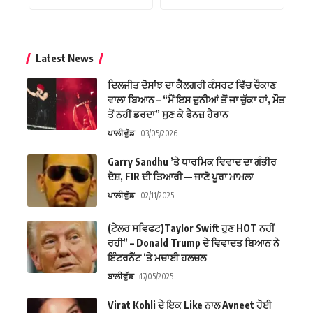
Latest News
ਦਿਲਜੀਤ ਦੋਸਾਂਝ ਦਾ ਕੈਲਗਰੀ ਕੰਸਰਟ ਵਿੱਚ ਚੌਕਾਣ
ਵਾਲਾ ਬਿਆਨ – “ਮੈਂ ਇਸ ਦੁਨੀਆਂ ਤੋਂ ਜਾ ਚੁੱਕਾ ਹਾਂ, ਮੌਤ
ਤੋਂ ਨਹੀਂ ਡਰਦਾ” ਸੁਣ ਕੇ ਫੈਨਜ਼ ਹੈਰਾਨ
ਪਾਲੀਵੁੱਡ
03/05/2026
Garry Sandhu ’ਤੇ ਧਾਰਮਿਕ ਵਿਵਾਦ ਦਾ ਗੰਭੀਰ
ਦੋਸ਼, FIR ਦੀ ਤਿਆਰੀ — ਜਾਣੋ ਪੂਰਾ ਮਾਮਲਾ
ਪਾਲੀਵੁੱਡ
02/11/2025
(ਟੇਲਰ ਸਵਿਫਟ)Taylor Swift ਹੁਣ HOT ਨਹੀਂ
ਰਹੀ” – Donald Trump ਦੇ ਵਿਵਾਦਤ ਬਿਆਨ ਨੇ
ਇੰਟਰਨੈੱਟ ‘ਤੇ ਮਚਾਈ ਹਲਚਲ
ਬਾਲੀਵੁੱਡ
17/05/2025
Virat Kohli ਦੇ ਇਕ Like ਨਾਲ Avneet ਹੋਈ