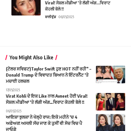
Viral! ਸੋਸ਼ਲ ਮੀਡੀਆ ‘ਤੇ ਲੱਗੀ ਅੱਗ…ਵਿਰਾਟ
ਕੋਹਲੀ ਬੋਲੇ !!
ਬਾਲੀਵੁੱਡ
06/05/2025
You Might Also Like
(ਟੇਲਰ ਸਵਿਫਟ)Taylor Swift ਹੁਣ HOT ਨਹੀਂ ਰਹੀ” –
Donald Trump ਦੇ ਵਿਵਾਦਤ ਬਿਆਨ ਨੇ ਇੰਟਰਨੈੱਟ ‘ਤੇ
ਮਚਾਈ ਹਲਚਲ
17/05/2025
Virat Kohli ਦੇ ਇਕ Like ਨਾਲ Avneet ਹੋਈ Viral!
ਸੋਸ਼ਲ ਮੀਡੀਆ ‘ਤੇ ਲੱਗੀ ਅੱਗ…ਵਿਰਾਟ ਕੋਹਲੀ ਬੋਲੇ !!
06/05/2025
ਆਇਸ਼ਾ ਝੁਲਕਾ ਨੇ ਖੋਲ੍ਹੇ ਰਾਜ: ਇਕੋ ਮਹੀਨੇ ‘ਚ 4
ਅਫੇਅਰ! ਅਸਲੀ ਸੱਚ ਜਾਣ ਕੇ ਤੁਸੀਂ ਵੀ ਸੋਚ ਵਿਚ ਪੈ
ਜਾਓਗੇ