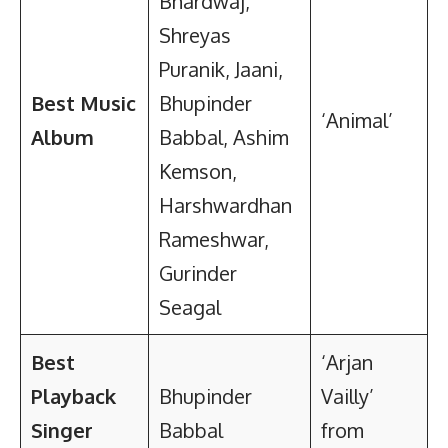
Bhardwaj,
Shreyas
Puranik, Jaani,
Best Music
Bhupinder
‘Animal’
Album
Babbal, Ashim
Kemson,
Harshwardhan
Rameshwar,
Gurinder
Seagal
Best
‘Arjan
Playback
Bhupinder
Vailly’
Singer
Babbal
from