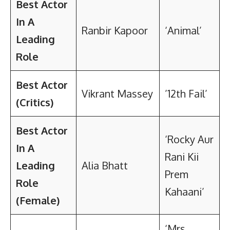
Best Actor
In A
Ranbir Kapoor
‘Animal’
Leading
Role
Best Actor
Vikrant Massey
’12th Fail’
(Critics)
Best Actor
‘Rocky Aur
In A
Rani Kii
Leading
Alia Bhatt
Prem
Role
Kahaani’
(Female)
‘Mrs