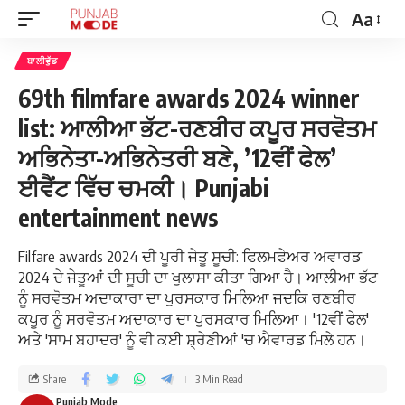
Aa
ਬਾਲੀਵੁੱਡ
69th filmfare awards 2024 winner
list: ਆਲੀਆ ਭੱਟ-ਰਣਬੀਰ ਕਪੂਰ ਸਰਵੋਤਮ
ਅਭਿਨੇਤਾ-ਅਭਿਨੇਤਰੀ ਬਣੇ, ’12ਵੀਂ ਫੇਲ’
ਈਵੈਂਟ ਵਿੱਚ ਚਮਕੀ। Punjabi
entertainment news
Filfare awards 2024 ਦੀ ਪੂਰੀ ਜੇਤੂ ਸੂਚੀ: ਫਿਲਮਫੇਅਰ ਅਵਾਰਡ
2024 ਦੇ ਜੇਤੂਆਂ ਦੀ ਸੂਚੀ ਦਾ ਖੁਲਾਸਾ ਕੀਤਾ ਗਿਆ ਹੈ। ਆਲੀਆ ਭੱਟ
ਨੂੰ ਸਰਵੋਤਮ ਅਦਾਕਾਰਾ ਦਾ ਪੁਰਸਕਾਰ ਮਿਲਿਆ ਜਦਕਿ ਰਣਬੀਰ
ਕਪੂਰ ਨੂੰ ਸਰਵੋਤਮ ਅਦਾਕਾਰ ਦਾ ਪੁਰਸਕਾਰ ਮਿਲਿਆ। '12ਵੀਂ ਫੇਲ'
ਅਤੇ 'ਸਾਮ ਬਹਾਦਰ' ਨੂੰ ਵੀ ਕਈ ਸ਼੍ਰੇਣੀਆਂ 'ਚ ਐਵਾਰਡ ਮਿਲੇ ਹਨ।
Share
3 Min Read
Punjab Mode