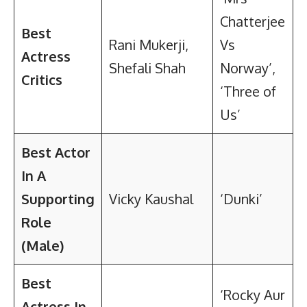
Chatterjee
Best
Rani Mukerji,
Vs
Actress
Shefali Shah
Norway’,
Critics
‘Three of
Us’
Best Actor
In A
Supporting
Vicky Kaushal
‘Dunki’
Role
(Male)
Best
‘Rocky Aur
Actress In