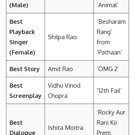
(Male)
‘Animal’
Best
‘Besharam
Playback
Rang’
Shilpa Rao
Singer
from
(Female)
‘Pathaan’
Best Story
Amit Rao
‘OMG 2’
Best
Vidhu Vinod
’12th Fail’
Screenplay
Chopra
‘Rocky Aur
Best
Rani Kii
Ishita Moitra
Dialogue
Prem