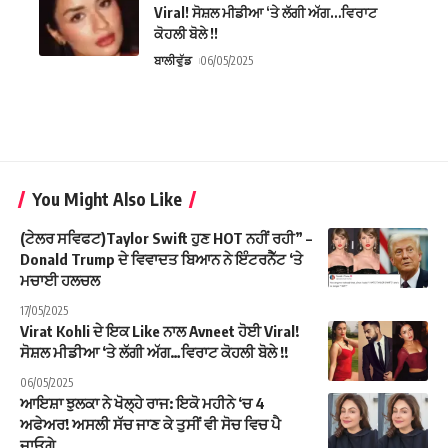
Viral! ਸੋਸ਼ਲ ਮੀਡੀਆ ‘ਤੇ ਲੱਗੀ ਅੱਗ…ਵਿਰਾਟ
ਕੋਹਲੀ ਬੋਲੇ !!
ਬਾਲੀਵੁੱਡ
06/05/2025
You Might Also Like
(ਟੇਲਰ ਸਵਿਫਟ)Taylor Swift ਹੁਣ HOT ਨਹੀਂ ਰਹੀ” –
Donald Trump ਦੇ ਵਿਵਾਦਤ ਬਿਆਨ ਨੇ ਇੰਟਰਨੈੱਟ ‘ਤੇ
ਮਚਾਈ ਹਲਚਲ
17/05/2025
Virat Kohli ਦੇ ਇਕ Like ਨਾਲ Avneet ਹੋਈ Viral!
ਸੋਸ਼ਲ ਮੀਡੀਆ ‘ਤੇ ਲੱਗੀ ਅੱਗ…ਵਿਰਾਟ ਕੋਹਲੀ ਬੋਲੇ !!
06/05/2025
ਆਇਸ਼ਾ ਝੁਲਕਾ ਨੇ ਖੋਲ੍ਹੇ ਰਾਜ: ਇਕੋ ਮਹੀਨੇ ‘ਚ 4
ਅਫੇਅਰ! ਅਸਲੀ ਸੱਚ ਜਾਣ ਕੇ ਤੁਸੀਂ ਵੀ ਸੋਚ ਵਿਚ ਪੈ
ਜਾਓਗੇ