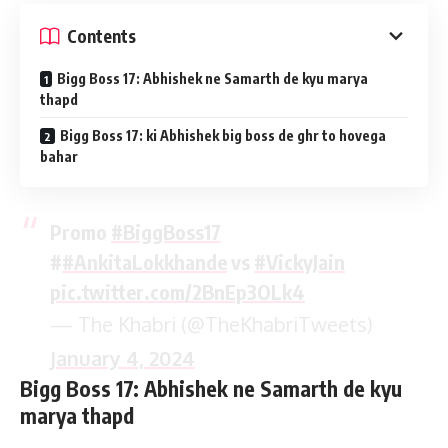
Contents
Bigg Boss 17: Abhishek ne Samarth de kyu marya
thapd
Bigg Boss 17: ki Abhishek big boss de ghr to hovega
bahar
Promo
#BiggBoss17
#
#AnkitaLokkhande
vs
#VickyJain
pic.twitter.com/2BnEp3OLk4
— The Khabri (@TheKhabriTweets)
January 4, 2024
Bigg Boss 17: Abhishek ne Samarth de kyu
marya thapd