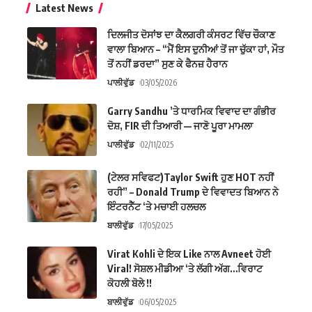
Latest News
ਦਿਲਜੀਤ ਦੋਸਾਂਝ ਦਾ ਕੈਲਗਰੀ ਕੰਸਰਟ ਵਿੱਚ ਚੌਕਾਣ
ਵਾਲਾ ਬਿਆਨ – “ਮੈਂ ਇਸ ਦੁਨੀਆਂ ਤੋਂ ਜਾ ਚੁੱਕਾ ਹਾਂ, ਮੌਤ
ਤੋਂ ਨਹੀਂ ਡਰਦਾ” ਸੁਣ ਕੇ ਫੈਨਜ਼ ਹੈਰਾਨ
ਪਾਲੀਵੁੱਡ
03/05/2026
Garry Sandhu ’ਤੇ ਧਾਰਮਿਕ ਵਿਵਾਦ ਦਾ ਗੰਭੀਰ
ਦੋਸ਼, FIR ਦੀ ਤਿਆਰੀ — ਜਾਣੋ ਪੂਰਾ ਮਾਮਲਾ
ਪਾਲੀਵੁੱਡ
02/11/2025
(ਟੇਲਰ ਸਵਿਫਟ)Taylor Swift ਹੁਣ HOT ਨਹੀਂ
ਰਹੀ” – Donald Trump ਦੇ ਵਿਵਾਦਤ ਬਿਆਨ ਨੇ
ਇੰਟਰਨੈੱਟ ‘ਤੇ ਮਚਾਈ ਹਲਚਲ
ਬਾਲੀਵੁੱਡ
17/05/2025
Virat Kohli ਦੇ ਇਕ Like ਨਾਲ Avneet ਹੋਈ
Viral! ਸੋਸ਼ਲ ਮੀਡੀਆ ‘ਤੇ ਲੱਗੀ ਅੱਗ…ਵਿਰਾਟ
ਕੋਹਲੀ ਬੋਲੇ !!
ਬਾਲੀਵੁੱਡ
06/05/2025