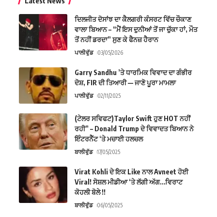
Latest News
ਦਿਲਜੀਤ ਦੋਸਾਂਝ ਦਾ ਕੈਲਗਰੀ ਕੰਸਰਟ ਵਿੱਚ ਚੌਕਾਣ
ਵਾਲਾ ਬਿਆਨ – “ਮੈਂ ਇਸ ਦੁਨੀਆਂ ਤੋਂ ਜਾ ਚੁੱਕਾ ਹਾਂ, ਮੌਤ
ਤੋਂ ਨਹੀਂ ਡਰਦਾ” ਸੁਣ ਕੇ ਫੈਨਜ਼ ਹੈਰਾਨ
ਪਾਲੀਵੁੱਡ
03/05/2026
Garry Sandhu ’ਤੇ ਧਾਰਮਿਕ ਵਿਵਾਦ ਦਾ ਗੰਭੀਰ
ਦੋਸ਼, FIR ਦੀ ਤਿਆਰੀ — ਜਾਣੋ ਪੂਰਾ ਮਾਮਲਾ
ਪਾਲੀਵੁੱਡ
02/11/2025
(ਟੇਲਰ ਸਵਿਫਟ)Taylor Swift ਹੁਣ HOT ਨਹੀਂ
ਰਹੀ” – Donald Trump ਦੇ ਵਿਵਾਦਤ ਬਿਆਨ ਨੇ
ਇੰਟਰਨੈੱਟ ‘ਤੇ ਮਚਾਈ ਹਲਚਲ
ਬਾਲੀਵੁੱਡ
17/05/2025
Virat Kohli ਦੇ ਇਕ Like ਨਾਲ Avneet ਹੋਈ
Viral! ਸੋਸ਼ਲ ਮੀਡੀਆ ‘ਤੇ ਲੱਗੀ ਅੱਗ…ਵਿਰਾਟ
ਕੋਹਲੀ ਬੋਲੇ !!
ਬਾਲੀਵੁੱਡ
06/05/2025