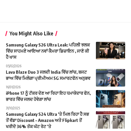
You Might Also Like
Samsung Galaxy S26 Ultra Leak: ਪਹਿਲੀ ਝਲਕ
ਵਿੱਚ ਸਾਹਮਣੇ ਆਇਆ ਨਵਾਂ ਕੈਮਰਾ ਡਿਜ਼ਾਇਨ , ਜਾਣੋ ਕੀ
ਹੈ ਖਾਸ
05/02/2026
Lava Blaze Duo 3 ਜਲਦੀ India ਵਿੱਚ ਲਾਂਚ, ਬਜਟ
ਭਾਅ ਵਿੱਚ ਮਿਲੇਗਾ ਪ੍ਰੀਮੀਅਮ 5G ਸਮਾਰਟਫੋਨ ਅਨੁਭਵ
16/01/2026
iPhone 17 ਨੂੰ ਟੱਕਰ ਦੇਣ ਆ ਰਿਹਾ ਇਹ ਧਮਾਕੇਦਾਰ ਫੋਨ,
ਭਾਰਤ ਵਿੱਚ ਜਲਦ ਹੋਵੇਗਾ ਲਾਂਚ
31/10/2025
Samsung Galaxy S24 Ultra ‘ਤੇ ਮਿਲ ਰਿਹਾ ਹੈ ਸਭ
ਤੋਂ ਵੱਡਾ Discount – Amazon ਅਤੇ Flipkart ਤੋਂ
ਖਰੀਦੋ 36% ਤੱਕ ਘੱਟ ਰੇਟ ‘ਤੇ