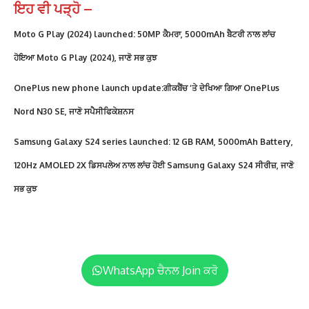
ਇਹ ਵੀ ਪੜ੍ਹੋ –
Moto G Play (2024) launched: 50MP ਕੈਮਰਾ, 5000mAh ਬੈਟਰੀ ਨਾਲ ਲਾਂਚ
ਹੋਇਆ Moto G Play (2024), ਜਾਣੋ ਸਭ ਕੁਝ
OnePlus new phone launch update:ਗੀਕਬੈਂਚ ‘ਤੇ ਦੇਖਿਆ ਗਿਆ OnePlus
Nord N30 SE, ਜਾਣੋ ਸਪੈਸੀਫਿਕੇਸ਼ਨਸ
Samsung Galaxy S24 series launched: 12 GB RAM, 5000mAh Battery,
120Hz AMOLED 2X ਡਿਸਪਲੇਅ ਨਾਲ ਲਾਂਚ ਹੋਈ Samsung Galaxy S24 ਸੀਰੀਜ਼, ਜਾਣੋ
ਸਭ ਕੁਝ
WhatsApp ਚੈਨਲ Join ਕਰੋ