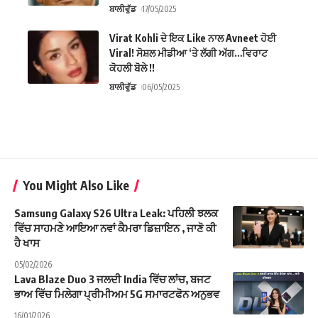
ਬਾਲੀਵੁੱਡ
17/05/2025
Virat Kohli ਦੇ ਇਕ Like ਨਾਲ Avneet ਹੋਈ
Viral! ਸੋਸ਼ਲ ਮੀਡੀਆ ‘ਤੇ ਲੱਗੀ ਅੱਗ…ਵਿਰਾਟ
ਕੋਹਲੀ ਬੋਲੇ !!
ਬਾਲੀਵੁੱਡ
06/05/2025
You Might Also Like
Samsung Galaxy S26 Ultra Leak: ਪਹਿਲੀ ਝਲਕ
ਵਿੱਚ ਸਾਹਮਣੇ ਆਇਆ ਨਵਾਂ ਕੈਮਰਾ ਡਿਜ਼ਾਇਨ , ਜਾਣੋ ਕੀ
ਹੈ ਖਾਸ
05/02/2026
Lava Blaze Duo 3 ਜਲਦੀ India ਵਿੱਚ ਲਾਂਚ, ਬਜਟ
ਭਾਅ ਵਿੱਚ ਮਿਲੇਗਾ ਪ੍ਰੀਮੀਅਮ 5G ਸਮਾਰਟਫੋਨ ਅਨੁਭਵ
16/01/2026