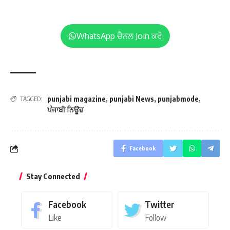
WhatsApp ਚੈਨਲ Join ਕਰੋ
punjabi magazine
,
punjabi News
,
punjabmode
,
TAGGED:
ਪੰਜਾਬੀ ਨਿਊਜ਼
Facebook
Stay Connected
Facebook
Twitter
Like
Follow