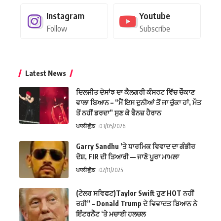
Instagram
Youtube
Follow
Subscribe
Latest News
ਦਿਲਜੀਤ ਦੋਸਾਂਝ ਦਾ ਕੈਲਗਰੀ ਕੰਸਰਟ ਵਿੱਚ ਚੌਕਾਣ
ਵਾਲਾ ਬਿਆਨ – “ਮੈਂ ਇਸ ਦੁਨੀਆਂ ਤੋਂ ਜਾ ਚੁੱਕਾ ਹਾਂ, ਮੌਤ
ਤੋਂ ਨਹੀਂ ਡਰਦਾ” ਸੁਣ ਕੇ ਫੈਨਜ਼ ਹੈਰਾਨ
ਪਾਲੀਵੁੱਡ
03/05/2026
Garry Sandhu ’ਤੇ ਧਾਰਮਿਕ ਵਿਵਾਦ ਦਾ ਗੰਭੀਰ
ਦੋਸ਼, FIR ਦੀ ਤਿਆਰੀ — ਜਾਣੋ ਪੂਰਾ ਮਾਮਲਾ
ਪਾਲੀਵੁੱਡ
02/11/2025
(ਟੇਲਰ ਸਵਿਫਟ)Taylor Swift ਹੁਣ HOT ਨਹੀਂ
ਰਹੀ” – Donald Trump ਦੇ ਵਿਵਾਦਤ ਬਿਆਨ ਨੇ
ਇੰਟਰਨੈੱਟ ‘ਤੇ ਮਚਾਈ ਹਲਚਲ