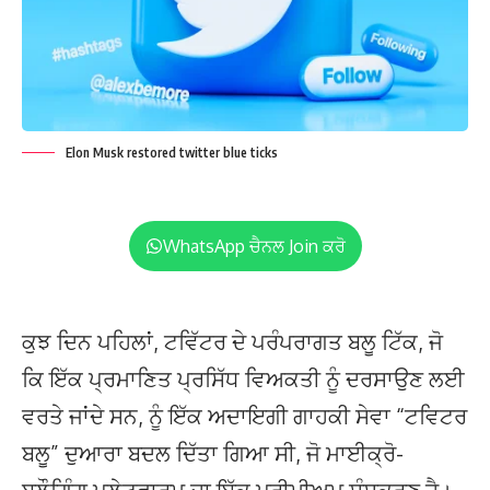
Elon Musk restored twitter blue ticks
WhatsApp ਚੈਨਲ Join ਕਰੋ
ਕੁਝ ਦਿਨ ਪਹਿਲਾਂ, ਟਵਿੱਟਰ ਦੇ ਪਰੰਪਰਾਗਤ ਬਲੂ ਟਿੱਕ, ਜੋ
ਕਿ ਇੱਕ ਪ੍ਰਮਾਣਿਤ ਪ੍ਰਸਿੱਧ ਵਿਅਕਤੀ ਨੂੰ ਦਰਸਾਉਣ ਲਈ
ਵਰਤੇ ਜਾਂਦੇ ਸਨ, ਨੂੰ ਇੱਕ ਅਦਾਇਗੀ ਗਾਹਕੀ ਸੇਵਾ “ਟਵਿਟਰ
ਬਲੂ” ਦੁਆਰਾ ਬਦਲ ਦਿੱਤਾ ਗਿਆ ਸੀ, ਜੋ ਮਾਈਕ੍ਰੋ-