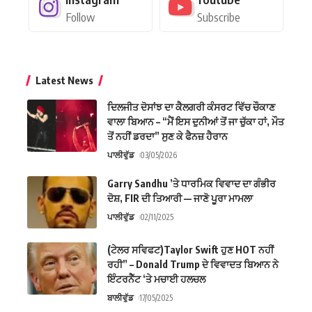
Follow
Subscribe
Latest News
ਦਿਲਜੀਤ ਦੋਸਾਂਝ ਦਾ ਕੈਲਗਰੀ ਕੰਸਰਟ ਵਿੱਚ ਚੌਕਾਣ
ਵਾਲਾ ਬਿਆਨ – “ਮੈਂ ਇਸ ਦੁਨੀਆਂ ਤੋਂ ਜਾ ਚੁੱਕਾ ਹਾਂ, ਮੌਤ
ਤੋਂ ਨਹੀਂ ਡਰਦਾ” ਸੁਣ ਕੇ ਫੈਨਜ਼ ਹੈਰਾਨ
ਪਾਲੀਵੁੱਡ
03/05/2026
Garry Sandhu ’ਤੇ ਧਾਰਮਿਕ ਵਿਵਾਦ ਦਾ ਗੰਭੀਰ
ਦੋਸ਼, FIR ਦੀ ਤਿਆਰੀ — ਜਾਣੋ ਪੂਰਾ ਮਾਮਲਾ
ਪਾਲੀਵੁੱਡ
02/11/2025
(ਟੇਲਰ ਸਵਿਫਟ)Taylor Swift ਹੁਣ HOT ਨਹੀਂ
ਰਹੀ” – Donald Trump ਦੇ ਵਿਵਾਦਤ ਬਿਆਨ ਨੇ
ਇੰਟਰਨੈੱਟ ‘ਤੇ ਮਚਾਈ ਹਲਚਲ
ਬਾਲੀਵੁੱਡ
17/05/2025