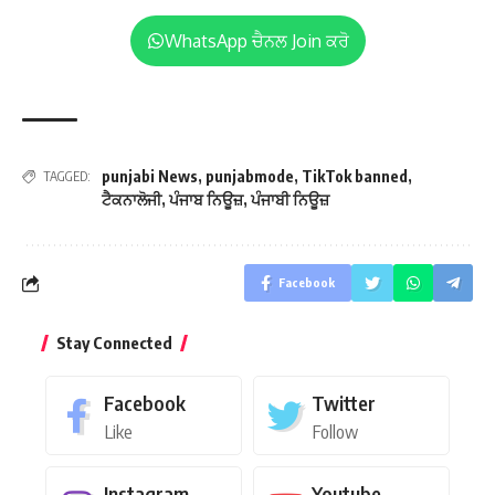
WhatsApp ਚੈਨਲ Join ਕਰੋ
punjabi News
,
punjabmode
,
TikTok banned
,
TAGGED:
ਟੈਕਨਾਲੋਜੀ
,
ਪੰਜਾਬ ਨਿਊਜ਼
,
ਪੰਜਾਬੀ ਨਿਊਜ਼
Facebook
Stay Connected
Facebook
Twitter
Like
Follow
Instagram
Youtube