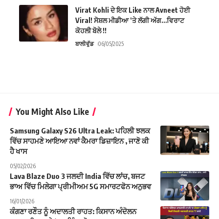
Virat Kohli ਦੇ ਇਕ Like ਨਾਲ Avneet ਹੋਈ
Viral! ਸੋਸ਼ਲ ਮੀਡੀਆ ‘ਤੇ ਲੱਗੀ ਅੱਗ…ਵਿਰਾਟ
ਕੋਹਲੀ ਬੋਲੇ !!
ਬਾਲੀਵੁੱਡ
06/05/2025
You Might Also Like
Samsung Galaxy S26 Ultra Leak: ਪਹਿਲੀ ਝਲਕ
ਵਿੱਚ ਸਾਹਮਣੇ ਆਇਆ ਨਵਾਂ ਕੈਮਰਾ ਡਿਜ਼ਾਇਨ , ਜਾਣੋ ਕੀ
ਹੈ ਖਾਸ
05/02/2026
Lava Blaze Duo 3 ਜਲਦੀ India ਵਿੱਚ ਲਾਂਚ, ਬਜਟ
ਭਾਅ ਵਿੱਚ ਮਿਲੇਗਾ ਪ੍ਰੀਮੀਅਮ 5G ਸਮਾਰਟਫੋਨ ਅਨੁਭਵ
16/01/2026
ਕੰਗਣਾ ਰਣੌਤ ਨੂੰ ਅਦਾਲਤੀ ਰਾਹਤ: ਕਿਸਾਨ ਅੰਦੋਲਨ