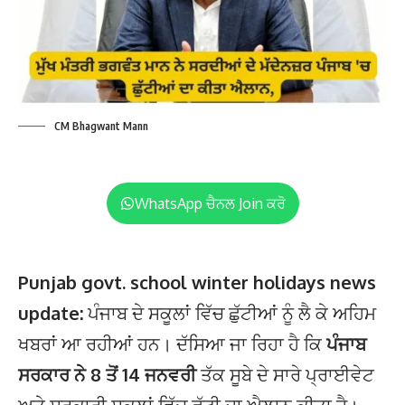
CM Bhagwant Mann
WhatsApp ਚੈਨਲ Join ਕਰੋ
Punjab govt. school winter holidays news
update:
ਪੰਜਾਬ ਦੇ ਸਕੂਲਾਂ ਵਿੱਚ ਛੁੱਟੀਆਂ ਨੂੰ ਲੈ ਕੇ ਅਹਿਮ
ਖਬਰਾਂ ਆ ਰਹੀਆਂ ਹਨ। ਦੱਸਿਆ ਜਾ ਰਿਹਾ ਹੈ ਕਿ
ਪੰਜਾਬ
ਸਰਕਾਰ ਨੇ 8 ਤੋਂ 14 ਜਨਵਰੀ
ਤੱਕ ਸੂਬੇ ਦੇ ਸਾਰੇ ਪ੍ਰਾਈਵੇਟ