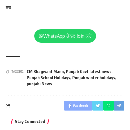
ਹਾਲ
WhatsApp ਚੈਨਲ Join ਕਰੋ
CM Bhagwant Mann
,
Punjab Govt latest news
,
TAGGED:
Punjab School Holidays
,
Punjab winter holidays
,
punjabi News
Facebook
Stay Connected