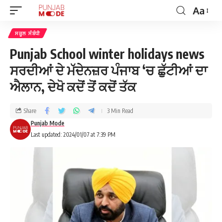
Aa
ਸਕੂਲ ਸੰਬੰਧੀ
Punjab School winter holidays news
ਸਰਦੀਆਂ ਦੇ ਮੱਦੇਨਜ਼ਰ ਪੰਜਾਬ ‘ਚ ਛੁੱਟੀਆਂ ਦਾ
ਐਲਾਨ, ਦੇਖੋ ਕਦੋਂ ਤੋਂ ਕਦੋਂ ਤੱਕ
Share
3 Min Read
Punjab Mode
Last updated: 2024/01/07 at 7:39 PM