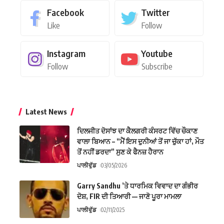
Facebook
Twitter
Like
Follow
Instagram
Youtube
Follow
Subscribe
Latest News
ਦਿਲਜੀਤ ਦੋਸਾਂਝ ਦਾ ਕੈਲਗਰੀ ਕੰਸਰਟ ਵਿੱਚ ਚੌਕਾਣ
ਵਾਲਾ ਬਿਆਨ – “ਮੈਂ ਇਸ ਦੁਨੀਆਂ ਤੋਂ ਜਾ ਚੁੱਕਾ ਹਾਂ, ਮੌਤ
ਤੋਂ ਨਹੀਂ ਡਰਦਾ” ਸੁਣ ਕੇ ਫੈਨਜ਼ ਹੈਰਾਨ
ਪਾਲੀਵੁੱਡ
03/05/2026
Garry Sandhu ’ਤੇ ਧਾਰਮਿਕ ਵਿਵਾਦ ਦਾ ਗੰਭੀਰ
ਦੋਸ਼, FIR ਦੀ ਤਿਆਰੀ — ਜਾਣੋ ਪੂਰਾ ਮਾਮਲਾ
ਪਾਲੀਵੁੱਡ
02/11/2025