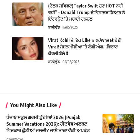
(ਟੇਲਰ ਸਵਿਫਟ)Taylor Swift ਹੁਣ HOT ਨਹੀਂ
ਰਹੀ” – Donald Trump ਦੇ ਵਿਵਾਦਤ ਬਿਆਨ ਨੇ
ਇੰਟਰਨੈੱਟ ‘ਤੇ ਮਚਾਈ ਹਲਚਲ
ਬਾਲੀਵੁੱਡ
17/05/2025
Virat Kohli ਦੇ ਇਕ Like ਨਾਲ Avneet ਹੋਈ
Viral! ਸੋਸ਼ਲ ਮੀਡੀਆ ‘ਤੇ ਲੱਗੀ ਅੱਗ…ਵਿਰਾਟ
ਕੋਹਲੀ ਬੋਲੇ !!
ਬਾਲੀਵੁੱਡ
06/05/2025
You Might Also Like
ਪੰਜਾਬ ਸਕੂਲ ਗਰਮੀ ਛੁੱਟੀਆਂ 2026 (Punjab
Summer Vacations 2026): ਹੀਟਵੇਵ ਅਲਰਟ
ਵਿਚਕਾਰ ਛੁੱਟੀਆਂ ਜਲਦੀ? ਜਾਣੋ ਤਾਜ਼ਾ ਵੱਡੀ ਅਪਡੇਟ
03/05/2026