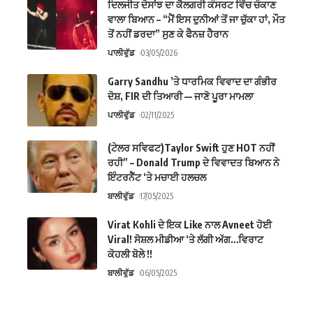
ਦਿਲਜੀਤ ਦੋਸਾਂਝ ਦਾ ਕੈਲਗਰੀ ਕੰਸਰਟ ਵਿੱਚ ਚੌਕਾਣ
ਵਾਲਾ ਬਿਆਨ – “ਮੈਂ ਇਸ ਦੁਨੀਆਂ ਤੋਂ ਜਾ ਚੁੱਕਾ ਹਾਂ, ਮੌਤ
ਤੋਂ ਨਹੀਂ ਡਰਦਾ” ਸੁਣ ਕੇ ਫੈਨਜ਼ ਹੈਰਾਨ
ਪਾਲੀਵੁੱਡ
03/05/2026
Garry Sandhu ’ਤੇ ਧਾਰਮਿਕ ਵਿਵਾਦ ਦਾ ਗੰਭੀਰ
ਦੋਸ਼, FIR ਦੀ ਤਿਆਰੀ — ਜਾਣੋ ਪੂਰਾ ਮਾਮਲਾ
ਪਾਲੀਵੁੱਡ
02/11/2025
(ਟੇਲਰ ਸਵਿਫਟ)Taylor Swift ਹੁਣ HOT ਨਹੀਂ
ਰਹੀ” – Donald Trump ਦੇ ਵਿਵਾਦਤ ਬਿਆਨ ਨੇ
ਇੰਟਰਨੈੱਟ ‘ਤੇ ਮਚਾਈ ਹਲਚਲ
ਬਾਲੀਵੁੱਡ
17/05/2025
Virat Kohli ਦੇ ਇਕ Like ਨਾਲ Avneet ਹੋਈ
Viral! ਸੋਸ਼ਲ ਮੀਡੀਆ ‘ਤੇ ਲੱਗੀ ਅੱਗ…ਵਿਰਾਟ
ਕੋਹਲੀ ਬੋਲੇ !!
ਬਾਲੀਵੁੱਡ
06/05/2025