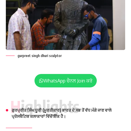
gurpreet singh dhuri sculptor
WhatsApp ਚੈਨਲ Join ਕਰੋ
Highlights
ਗੁਰਪ੍ਰੀਤ ਸਿੰਘ ਧੂਰੀ (ਮੂਰਤੀਕਾਰ) ਭਾਰਤ ਦੇ ਸਭ ਤੋਂ ਵੱਧ ਮੰਗੇ ਜਾਣ ਵਾਲੇ
ਪ੍ਰੋਸਥੈਟਿਕ ਕਲਾਕਾਰਾਂ ਵਿੱਚੋਂ ਇੱਕ ਹੈ।