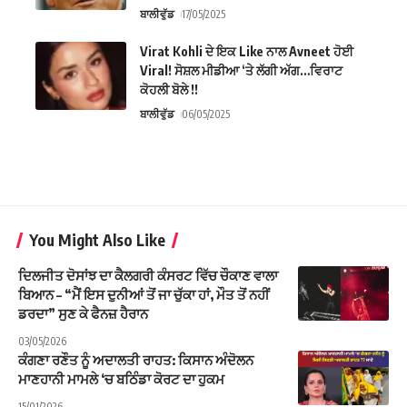
ਬਾਲੀਵੁੱਡ
17/05/2025
Virat Kohli ਦੇ ਇਕ Like ਨਾਲ Avneet ਹੋਈ
Viral! ਸੋਸ਼ਲ ਮੀਡੀਆ ‘ਤੇ ਲੱਗੀ ਅੱਗ…ਵਿਰਾਟ
ਕੋਹਲੀ ਬੋਲੇ !!
ਬਾਲੀਵੁੱਡ
06/05/2025
You Might Also Like
ਦਿਲਜੀਤ ਦੋਸਾਂਝ ਦਾ ਕੈਲਗਰੀ ਕੰਸਰਟ ਵਿੱਚ ਚੌਕਾਣ ਵਾਲਾ
ਬਿਆਨ – “ਮੈਂ ਇਸ ਦੁਨੀਆਂ ਤੋਂ ਜਾ ਚੁੱਕਾ ਹਾਂ, ਮੌਤ ਤੋਂ ਨਹੀਂ
ਡਰਦਾ” ਸੁਣ ਕੇ ਫੈਨਜ਼ ਹੈਰਾਨ
03/05/2026
ਕੰਗਣਾ ਰਣੌਤ ਨੂੰ ਅਦਾਲਤੀ ਰਾਹਤ: ਕਿਸਾਨ ਅੰਦੋਲਨ
ਮਾਣਹਾਨੀ ਮਾਮਲੇ ‘ਚ ਬਠਿੰਡਾ ਕੋਰਟ ਦਾ ਹੁਕਮ
15/01/2026