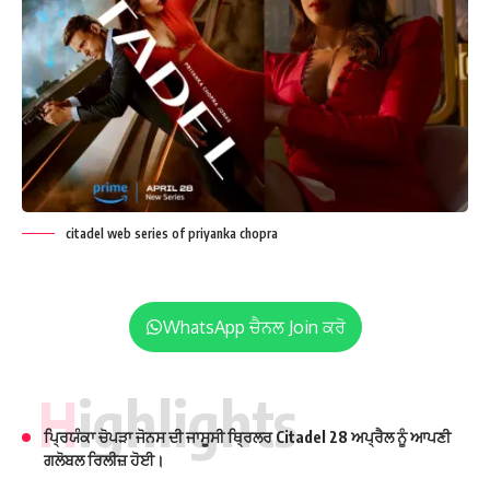
citadel web series of priyanka chopra
WhatsApp ਚੈਨਲ Join ਕਰੋ
Highlights
ਪ੍ਰਿਯੰਕਾ ਚੋਪੜਾ ਜੋਨਸ ਦੀ ਜਾਸੂਸੀ ਥ੍ਰਿਲਰ Citadel 28 ਅਪ੍ਰੈਲ ਨੂੰ ਆਪਣੀ
ਗਲੋਬਲ ਰਿਲੀਜ਼ ਹੋਈ।