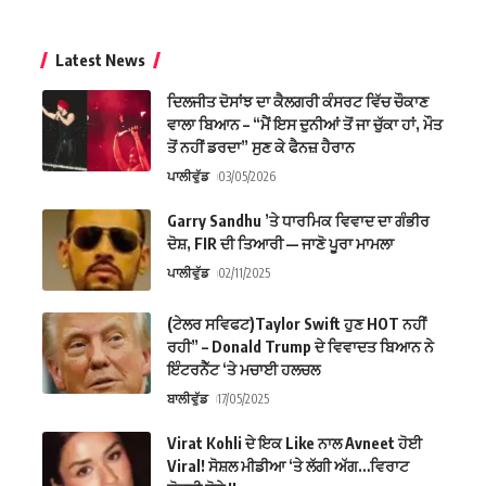
Latest News
ਦਿਲਜੀਤ ਦੋਸਾਂਝ ਦਾ ਕੈਲਗਰੀ ਕੰਸਰਟ ਵਿੱਚ ਚੌਕਾਣ
ਵਾਲਾ ਬਿਆਨ – “ਮੈਂ ਇਸ ਦੁਨੀਆਂ ਤੋਂ ਜਾ ਚੁੱਕਾ ਹਾਂ, ਮੌਤ
ਤੋਂ ਨਹੀਂ ਡਰਦਾ” ਸੁਣ ਕੇ ਫੈਨਜ਼ ਹੈਰਾਨ
ਪਾਲੀਵੁੱਡ
03/05/2026
Garry Sandhu ’ਤੇ ਧਾਰਮਿਕ ਵਿਵਾਦ ਦਾ ਗੰਭੀਰ
ਦੋਸ਼, FIR ਦੀ ਤਿਆਰੀ — ਜਾਣੋ ਪੂਰਾ ਮਾਮਲਾ
ਪਾਲੀਵੁੱਡ
02/11/2025
(ਟੇਲਰ ਸਵਿਫਟ)Taylor Swift ਹੁਣ HOT ਨਹੀਂ
ਰਹੀ” – Donald Trump ਦੇ ਵਿਵਾਦਤ ਬਿਆਨ ਨੇ
ਇੰਟਰਨੈੱਟ ‘ਤੇ ਮਚਾਈ ਹਲਚਲ
ਬਾਲੀਵੁੱਡ
17/05/2025
Virat Kohli ਦੇ ਇਕ Like ਨਾਲ Avneet ਹੋਈ
Viral! ਸੋਸ਼ਲ ਮੀਡੀਆ ‘ਤੇ ਲੱਗੀ ਅੱਗ…ਵਿਰਾਟ